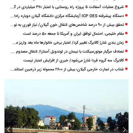
شروع عملیات آسفالت ۵ پروژه راه ‌روستایی با اعتبار ۳۷۰ میلیاردی در گیلان
دستگاه پیشرفته ICP OES آزمایشگاه مرکزی دانشگاه گیلان دوباره راه‌اندازی شد
تحقق بیش از ۹۰ درصد شاخص‌های انتقال خون گیلان/ نیاز فوری به نوسازی تجهیزات آزمایشگاهی
مقام خلیجی: احتمال توافق ایران و آمریکا تا جمعه 50 درصد است
زمان ‌بندی شارژ کالابرگ تغییر کرد/ اعتبار برخی خانوارها ماه بعد واریز می‌شود
تصادف مرگبار موتورسیکلت با نیسان در لوندویل آستارا/ انتقال مصدوم با اورژانس هوایی به رشت
کالابرگ سه گروه فردا شارژ می‌شود/ خبری از افزایش اعتبار نیست
شتاب در تجارت خارجی گیلان؛ بیش از ۲۶۰۰ محموله زیر ذره‌بین استاندارد