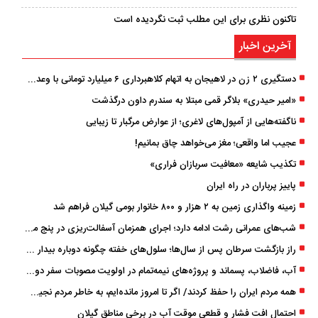
تاکنون نظری برای این مطلب ثبت نگردیده است
آخرین اخبار
دستگیری ۲ زن در لاهیجان به اتهام کلاهبرداری ۶ میلیارد تومانی با وعده وام
«امیر حیدری» بلاگر قمی مبتلا به سندرم داون درگذشت
ناگفته‌هایی از آمپول‌های لاغری؛ از عوارض مرگبار تا زیبایی
عجیب اما واقعی؛ مغز می‌خواهد چاق بمانیم!
تکذیب شایعه «معافیت سربازان فراری»
پاییز پرباران در راه ایران
زمینه واگذاری زمین به ۲ هزار و ۸۰۰ خانوار بومی گیلان فراهم شد
شب‌های عمرانی رشت ادامه دارد؛ اجرای همزمان آسفالت‌ریزی در پنج منطقه شهری
راز بازگشت سرطان پس از سال‌ها؛ سلول‌های خفته چگونه دوباره بیدار می‌شوند؟
آب، فاضلاب، پسماند و پروژه‌های نیمه‌تمام در اولویت مصوبات سفر دولت
همه مردم ایران را حفظ کردند/ اگر تا امروز مانده‌ایم، به ‌خاطر مردم نجیب ایران بوده است
احتمال افت فشار و قطعی موقت آب در برخی مناطق گیلان