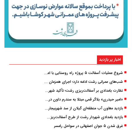
اخبار پر بازدید
شروع عملیات آسفالت ۵ پروژه راه ‌روستایی با اعتبار ۳۷۰ میلیاردی در گیلان
شب‌های عمرانی رشت ادامه دارد؛ اجرای همزمان آسفالت‌ریزی در پنج منطقه شهری
نظارت بامدادی بر آسفالت‌ریزی رشت؛ تأکید شهردار و بازرس کل بر کیفیت اجرای پروژه‌ها
«امیر حیدری» بلاگر قمی مبتلا به سندرم داون درگذشت
بازدید معاون آب منطقه‌ای گیلان از سد شهربیجار برای تداوم تأمین آب شرب استان
بازدید بامدادی شهردار رشت از طرح آسفالت‌ریزی گسترده در مناطق پنج‌گانه
غرق شدن ۵ جوان اصفهانی در سواحل رامسر