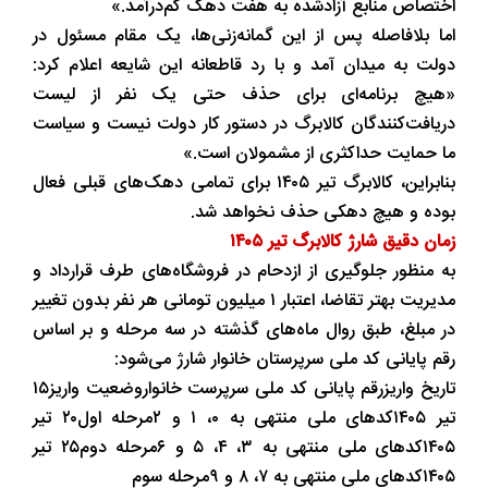
اختصاص منابع آزادشده به هفت دهک کم‌درآمد.»
اما بلافاصله پس از این گمانه‌زنی‌ها، یک مقام مسئول در
دولت به میدان آمد و با رد قاطعانه این شایعه اعلام کرد:
«هیچ برنامه‌ای برای حذف حتی یک نفر از لیست
دریافت‌کنندگان کالابرگ در دستور کار دولت نیست و سیاست
ما حمایت حداکثری از مشمولان است.»
بنابراین، کالابرگ تیر ۱۴۰۵ برای تمامی دهک‌های قبلی فعال
بوده و هیچ دهکی حذف نخواهد شد.
زمان دقیق شارژ کالابرگ تیر ۱۴۰۵
به منظور جلوگیری از ازدحام در فروشگاه‌های طرف قرارداد و
مدیریت بهتر تقاضا، اعتبار ۱ میلیون تومانی هر نفر بدون تغییر
در مبلغ، طبق روال ماه‌های گذشته در سه مرحله و بر اساس
رقم پایانی کد ملی سرپرستان خانوار شارژ می‌شود:
تاریخ واریزرقم پایانی کد ملی سرپرست خانواروضعیت واریز۱۵
تیر ۱۴۰۵کدهای ملی منتهی به ۰، ۱ و ۲مرحله اول۲۰ تیر
۱۴۰۵کدهای ملی منتهی به ۳، ۴، ۵ و ۶مرحله دوم۲۵ تیر
۱۴۰۵کدهای ملی منتهی به ۷، ۸ و ۹مرحله سوم