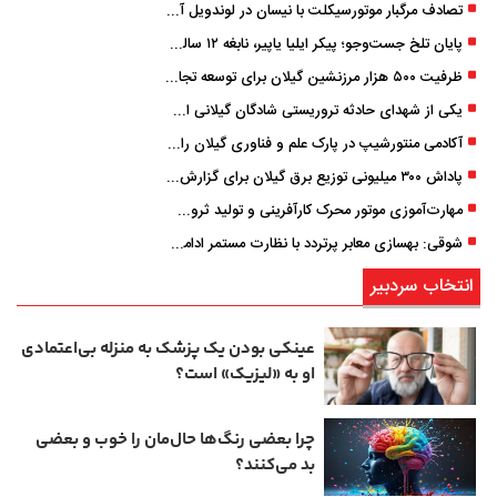
تصادف مرگبار موتورسیکلت با نیسان در لوندویل آستارا/ انتقال مصدوم با اورژانس هوایی به رشت
پایان تلخ جست‌وجو؛ پیکر ایلیا یاپیر، نابغه ۱۲ ساله لاهیجانی پیدا شد
ظرفیت ۵۰۰ هزار مرزنشین گیلان برای توسعه تجارت فعال می‌شود
یکی از شهدای حادثه تروریستی شادگان گیلانی است/ شهادت «سینا سیاه‌ نژاد» در درگیری با اشرار مسلح
آکادمی منتورشیپ در پارک علم و فناوری گیلان راه‌اندازی شد
پاداش ۳۰۰ میلیونی توزیع برق گیلان برای گزارش ماینرهای غیرمجاز
مهارت‌آموزی موتور محرک کارآفرینی و تولید ثروت است
شوقی: بهسازی معابر پرتردد با نظارت مستمر ادامه دارد
انتخاب سردبیر
عینکی‌ بودن یک پزشک به منزله بی‌اعتمادی
او به «لیزیک» است؟
چرا بعضی رنگ‌ها حال‌مان را خوب و بعضی
بد می‌کنند؟