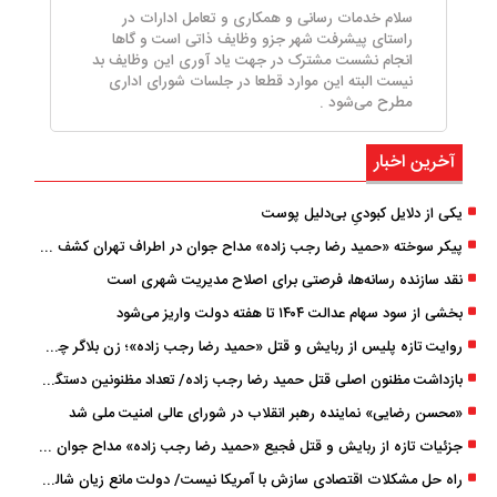
سلام خدمات رسانی و همکاری و تعامل ادارات در
راستای پیشرفت شهر جزو وظایف ذاتی است و گاها
انجام نشست مشترک در جهت یاد آوری این وظایف بد
نیست البته این موارد قطعا در جلسات شورای اداری
مطرح می‌شود .
آخرین اخبار
یکی از دلایل کبودیِ بی‌دلیل پوست
پیکر سوخته «حمید رضا رجب ‌زاده» مداح جوان در اطراف تهران کشف شد
نقد سازنده رسانه‌ها، فرصتی برای اصلاح مدیریت شهری است
بخشی از سود سهام عدالت ۱۴۰۴ تا هفته دولت واریز می‌شود
روایت تازه پلیس از ربایش و قتل «حمید رضا رجب ‌زاده»؛ زن بلاگر چگونه مداح جوان را به دام انداخت؟
بازداشت مظنون اصلی قتل حمید رضا رجب‌ زاده/ تعداد مظنونین دستگیر شده به ۵ نفر رسید
«محسن رضایی» نماینده رهبر انقلاب در شورای عالی امنیت ملی شد
جزئیات تازه از ربایش و قتل فجیع «حمید رضا رجب زاده» مداح جوان تهرانی؛ ۴ متهم بازداشت شدند
راه حل مشکلات اقتصادی سازش با آمریکا نیست/ دولت مانع زیان شالیکاران شود