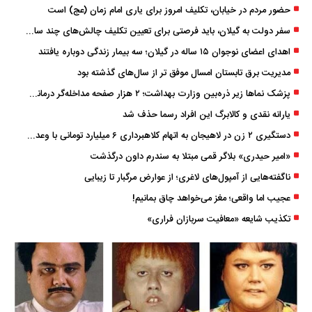
حضور مردم در خیابان، تکلیف امروز برای یاری امام زمان (عج) است
سفر دولت به گیلان، باید فرصتی برای تعیین تکلیف چالش‌های چند ساله استان باشد
اهدای اعضای نوجوان ۱۵ ساله در گیلان؛ سه بیمار زندگی دوباره یافتند
مدیریت برق تابستان امسال موفق ‌تر از سال‌های گذشته بود
پزشک ‌نماها زیر ذره‌بین وزارت بهداشت؛ ۲ هزار صفحه مداخله‌گر درمانی مسدود شد
یارانه نقدی و کالابرگ این افراد رسما حذف شد
دستگیری ۲ زن در لاهیجان به اتهام کلاهبرداری ۶ میلیارد تومانی با وعده وام
«امیر حیدری» بلاگر قمی مبتلا به سندرم داون درگذشت
ناگفته‌هایی از آمپول‌های لاغری؛ از عوارض مرگبار تا زیبایی
عجیب اما واقعی؛ مغز می‌خواهد چاق بمانیم!
تکذیب شایعه «معافیت سربازان فراری»