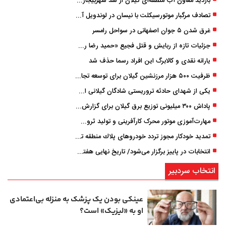
بازدید معاون آب منطقه‌ای گیلان از سد شهربیجار برای تداوم تأمین آب شرب استان
تصادف مرگبار موتورسیکلت با نیسان در لوندویل آستارا/ انتقال مصدوم با اورژانس هوایی به رشت
غرق شدن ۵ جوان اصفهانی در سواحل رامسر
جزئیات تازه از ربایش و قتل فجیع «حمید رضا رجب زاده» مداح جوان تهرانی؛ ۴ متهم بازداشت شدند
یارانه نقدی و کالابرگ این افراد رسما حذف شد
ظرفیت ۵۰۰ هزار مرزنشین گیلان برای توسعه تجارت فعال می‌شود
یکی از شهدای حادثه تروریستی شادگان گیلانی است/ شهادت «سینا سیاه‌ نژاد» در درگیری با اشرار مسلح
پاداش ۳۰۰ میلیونی توزیع برق گیلان برای گزارش ماینرهای غیرمجاز
مهارت‌آموزی موتور محرک کارآفرینی و تولید ثروت است
تمدید خودكار مجوز تردد خودروهای پلاك منطقه تا پایان آذر ۱۴۰۵
انتخابات در پاییز برگزار می‌شود/ تاریخ نهایی هفته آینده اعلام می‌شود
انتخاب سردبیر
عینکی‌ بودن یک پزشک به منزله بی‌اعتمادی
او به «لیزیک» است؟