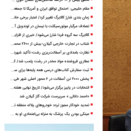
تحقق بیش از ۹۰ درصد شاخص‌های انتقال خون گیلان/ نیاز فوری به نوسازی تجهیزات آزمایشگاهی
مقام خلیجی: احتمال توافق ایران و آمریکا تا جمعه 50 درصد است
زمان ‌بندی شارژ کالابرگ تغییر کرد/ اعتبار برخی خانوارها ماه بعد واریز می‌شود
تصادف مرگبار موتورسیکلت با نیسان در لوندویل آستارا/ انتقال مصدوم با اورژانس هوایی به رشت
کالابرگ سه گروه فردا شارژ می‌شود/ خبری از افزایش اعتبار نیست
شتاب در تجارت خارجی گیلان؛ بیش از ۲۶۰۰ محموله زیر ذره‌بین استاندارد
نظارت بامدادی بر آسفالت‌ریزی رشت؛ تأکید شهردار و بازرس کل بر کیفیت اجرای پروژه‌ها
عطاری فروشنده مواد مخدر در رشت پلمب شد/ کشف 8 هزار قرص و 50 لیتر شربت توهم ‌زا
ثبت سفارش کتاب‌های درسی همه پایه‌ها برای سال تحصیلی ۱۴۰۶ ۱۴۰۵ فعال شد
پخش ۲۰۰۰ تن آسفالت در ۶ محور اصلی شهر طی یک شب
انتخابات در پاییز برگزار می‌شود/ تاریخ نهایی هفته آینده اعلام می‌شود
«احمد دانائی » سرپرست شرکت گاز گیلان شد
تمدید خودكار مجوز تردد خودروهای پلاك منطقه تا پایان آذر ۱۴۰۵
عینکی‌ بودن یک پزشک به منزله بی‌اعتمادی او به «لیزیک» است؟