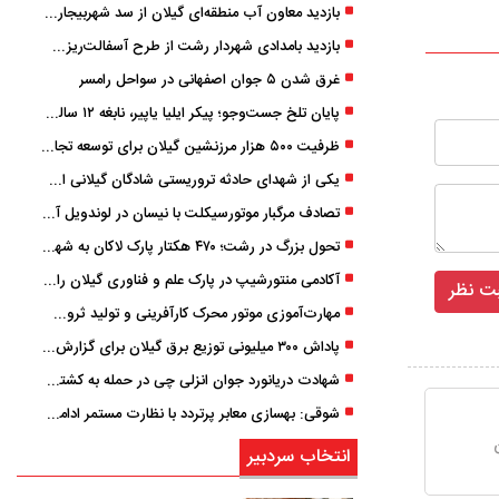
بازدید معاون آب منطقه‌ای گیلان از سد شهربیجار برای تداوم تأمین آب شرب استان
بازدید بامدادی شهردار رشت از طرح آسفالت‌ریزی گسترده در مناطق پنج‌گانه
غرق شدن ۵ جوان اصفهانی در سواحل رامسر
پایان تلخ جست‌وجو؛ پیکر ایلیا یاپیر، نابغه ۱۲ ساله لاهیجانی پیدا شد
ظرفیت ۵۰۰ هزار مرزنشین گیلان برای توسعه تجارت فعال می‌شود
یکی از شهدای حادثه تروریستی شادگان گیلانی است/ شهادت «سینا سیاه‌ نژاد» در درگیری با اشرار مسلح
تصادف مرگبار موتورسیکلت با نیسان در لوندویل آستارا/ انتقال مصدوم با اورژانس هوایی به رشت
تحول بزرگ در رشت؛ ۴۷۰ هکتار پارک لاکان به شهر ملحق می‌شود/ انتقال سند به‌ زودی
آکادمی منتورشیپ در پارک علم و فناوری گیلان راه‌اندازی شد
مهارت‌آموزی موتور محرک کارآفرینی و تولید ثروت است
پاداش ۳۰۰ میلیونی توزیع برق گیلان برای گزارش ماینرهای غیرمجاز
شهادت دریانورد جوان انزلی چی در حمله به کشتی تجاری در دریای کاسپین
شوقی: بهسازی معابر پرتردد با نظارت مستمر ادامه دارد
انتخاب سردبیر