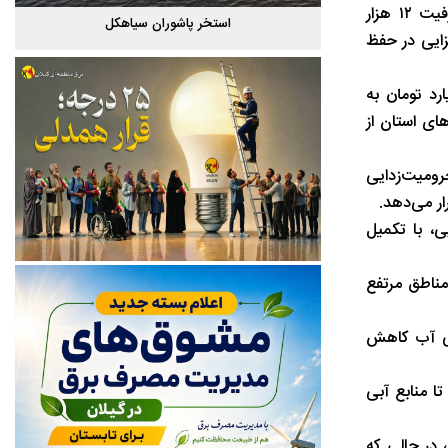
غیاثی از بهره‌برداری رسمی تصفیه‌خانه فاضلاب جنوبی شهر رشت از اردیبهشت‌ماه سال جاری خبر داد و گفت: این تصفیه‌خانه با ظرفیت ۱۲ هزار
گیلان
استخر پاشوران سیاهکل
زایی در حفظ
وژه‌های متعدد در دو سال اخیر، گفت: ۶ پروژه بزرگ در شهر رشت به ارزش یک هزار و ۷۳۸ میلیارد تومان به
ن‌های استان از
اه محرومیت‌زدایی
ر می‌دهد.
، با تکمیل
مناطق مرتفع
 بر ثانیه از نشت خطوط اصلی آب کاهش
ا منابع آبی
ر در گیلان ۱۳.۷ مترمکعب در ماه است، در حالی که