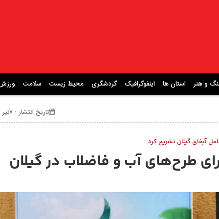
نگ و هنر
استان ها
اینفوگرافیک
گردشگری
محیط زیست
سلامت
ورزش
تاریخ انتشار : ۷تیر ۱۴۰۵ ساعت 23:16
امل آبفای گیلان تشریح کرد