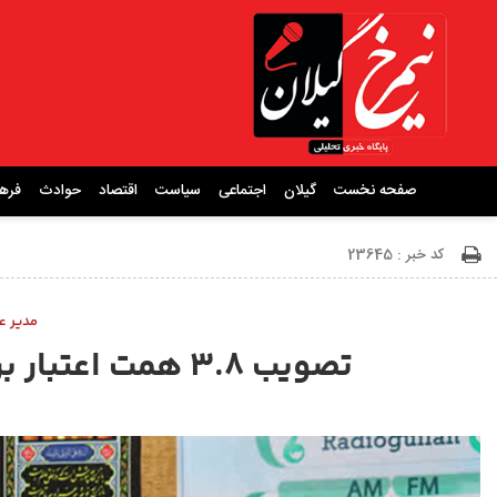
صفحه نخست
گیلان
اجتماعی
سیاست
اقتصاد
حوادث
فره
کد خبر : 23645
مدیر ع
تصویب ۳.۸ همت اعتبار برای طرح‌های آب و فاضلاب در گیلان