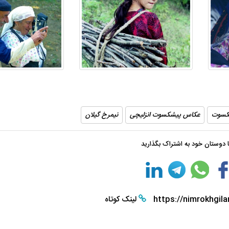
پاییز هزار رنگ گیلان
استخر پاشوران س
کسوت
عکاس پیشکسوت انزلیچی
نیمرخ گیلان
با دوستان خود به اشتراک بگذارید
https://nimrokhgila
لینک کوتاه