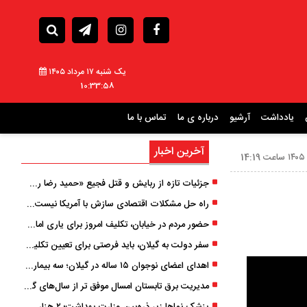
یک شنبه ۱۷ مرداد ۱۴۰۵
10:33:59
یادداشت
آرشیو
درباره ی ما
تماس با ما
آخرین اخبار
جزئیات تازه از ربایش و قتل فجیع «حمید رضا رجب زاده» مداح جوان تهرانی؛ ۴ متهم بازداشت شدند
راه حل مشکلات اقتصادی سازش با آمریکا نیست/ دولت مانع زیان شالیکاران شود
حضور مردم در خیابان، تکلیف امروز برای یاری امام زمان (عج) است
سفر دولت به گیلان، باید فرصتی برای تعیین تکلیف چالش‌های چند ساله استان باشد
اهدای اعضای نوجوان ۱۵ ساله در گیلان؛ سه بیمار زندگی دوباره یافتند
مدیریت برق تابستان امسال موفق ‌تر از سال‌های گذشته بود