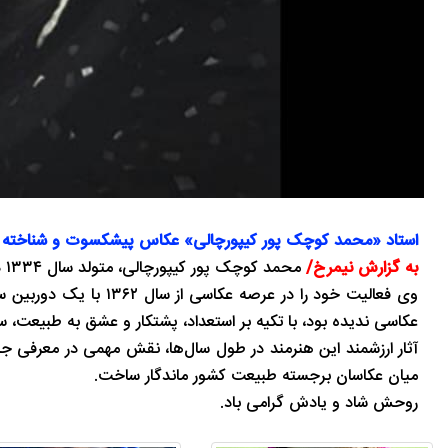
استاد «محمد کوچک ‌پور کیپورچالی» عکاس پیشکسوت و شناخته ‌شده
به گزارش نیمرخ/
محمد کوچک ‌پور کیپورچالی، متولد سال ۱۳۳۴ در روستای کیپورچال شهرستان بندرانزلی، از عکاسان برجسته طبیعت‌گرای ایران بود.
عکاسی ندیده بود، با تکیه بر استعداد، پشتکار و عشق به طبیعت، س
آثار ارزشمند این هنرمند در طول سال‌ها، نقش مهمی در معرفی جلو
میان عکاسان برجسته طبیعت کشور ماندگار ساخت.
روحش شاد و یادش گرامی باد.