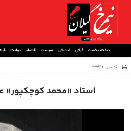
صفحه نخست
گیلان
اجتماعی
سیاست
اقتصاد
حوادث
فره
کد خبر : 23642
استاد «محمد کوچکپور» 