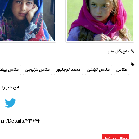
ان
شب های همیشه روشن رشت
منبع:گیل خبر
عکاس
عکاس گیلانی
محمد کوچکپور
عکاس انزلیچی
عکاس پیش
این خبر را 
n.ir/Details/23642
مطالب مرتبط