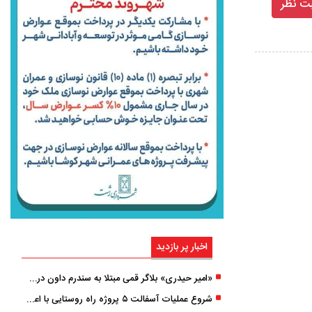
اخبار پر بازدید
«امیر حیدری» بلاگر قمی مبتلا به سندرم داون درگذشت
شروع عملیات آسفالت ۵ پروژه راه ‌روستایی با اعتبار ۳۷۰ میلیاردی در گیلان