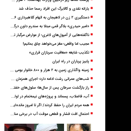
پزشک ‌نماها زیر ذره‌بین وزارت بهداشت؛ ۲ هزار صفحه مداخله‌گر درمانی مسدود شد
یارانه نقدی و کالابرگ این افراد رسما حذف شد
دستگیری ۲ زن در لاهیجان به اتهام کلاهبرداری ۶ میلیارد تومانی با وعده وام
«امیر حیدری» بلاگر قمی مبتلا به سندرم داون درگذشت
ناگفته‌هایی از آمپول‌های لاغری؛ از عوارض مرگبار تا زیبایی
عجیب اما واقعی؛ مغز می‌خواهد چاق بمانیم!
تکذیب شایعه «معافیت سربازان فراری»
پاییز پرباران در راه ایران
زمینه واگذاری زمین به ۲ هزار و ۸۰۰ خانوار بومی گیلان فراهم شد
شب‌های عمرانی رشت ادامه دارد؛ اجرای همزمان آسفالت‌ریزی در پنج منطقه شهری
راز بازگشت سرطان پس از سال‌ها؛ سلول‌های خفته چگونه دوباره بیدار می‌شوند؟
آب، فاضلاب، پسماند و پروژه‌های نیمه‌تمام در اولویت مصوبات سفر دولت
همه مردم ایران را حفظ کردند/ اگر تا امروز مانده‌ایم، به ‌خاطر مردم نجیب ایران بوده است
احتمال افت فشار و قطعی موقت آب در برخی مناطق گیلان