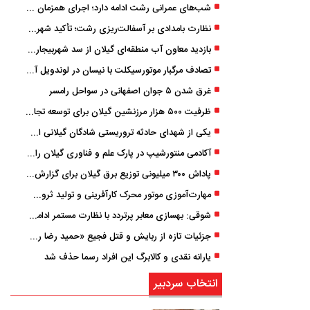
شب‌های عمرانی رشت ادامه دارد؛ اجرای همزمان آسفالت‌ریزی در پنج منطقه شهری
نظارت بامدادی بر آسفالت‌ریزی رشت؛ تأکید شهردار و بازرس کل بر کیفیت اجرای پروژه‌ها
بازدید معاون آب منطقه‌ای گیلان از سد شهربیجار برای تداوم تأمین آب شرب استان
تصادف مرگبار موتورسیکلت با نیسان در لوندویل آستارا/ انتقال مصدوم با اورژانس هوایی به رشت
غرق شدن ۵ جوان اصفهانی در سواحل رامسر
ظرفیت ۵۰۰ هزار مرزنشین گیلان برای توسعه تجارت فعال می‌شود
یکی از شهدای حادثه تروریستی شادگان گیلانی است/ شهادت «سینا سیاه‌ نژاد» در درگیری با اشرار مسلح
آکادمی منتورشیپ در پارک علم و فناوری گیلان راه‌اندازی شد
پاداش ۳۰۰ میلیونی توزیع برق گیلان برای گزارش ماینرهای غیرمجاز
مهارت‌آموزی موتور محرک کارآفرینی و تولید ثروت است
شوقی: بهسازی معابر پرتردد با نظارت مستمر ادامه دارد
جزئیات تازه از ربایش و قتل فجیع «حمید رضا رجب زاده» مداح جوان تهرانی؛ ۴ متهم بازداشت شدند
یارانه نقدی و کالابرگ این افراد رسما حذف شد
انتخاب سردبیر