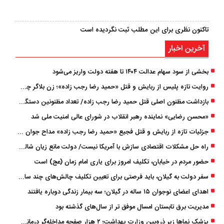
تاکنون نظری برای این مطلب ثبت نگردیده است
آخرین اخبار
بخشی از سود سهام عدالت ۱۴۰۴ تا هفته دولت واریز می‌شود
روایت تازه پلیس از ربایش و قتل «حمید رضا رجب ‌زاده»؛ زن بلاگر چگونه مداح جوان را به دام انداخت؟
بازداشت مظنون اصلی قتل حمید رضا رجب‌ زاده/ تعداد مظنونین دستگیر شده به ۵ نفر رسید
«محسن رضایی» نماینده رهبر انقلاب در شورای عالی امنیت ملی شد
جزئیات تازه از ربایش و قتل فجیع «حمید رضا رجب زاده» مداح جوان تهرانی؛ ۴ متهم بازداشت شدند
راه حل مشکلات اقتصادی سازش با آمریکا نیست/ دولت مانع زیان شالیکاران شود
حضور مردم در خیابان، تکلیف امروز برای یاری امام زمان (عج) است
سفر دولت به گیلان، باید فرصتی برای تعیین تکلیف چالش‌های چند ساله استان باشد
اهدای اعضای نوجوان ۱۵ ساله در گیلان؛ سه بیمار زندگی دوباره یافتند
مدیریت برق تابستان امسال موفق ‌تر از سال‌های گذشته بود
پزشک ‌نماها زیر ذره‌بین وزارت بهداشت؛ ۲ هزار صفحه مداخله‌گر درمانی مسدود شد