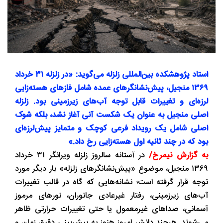
استاد پژوهشکده بین‌المللی زلزله می‌گوید: «در زلزله ۳۱ خرداد
۱۳۶۹ منجیل، پیش‌نشانگرهای عمده شامل فازهای هسته‌زایی
لرزه‌ای و تغییرات قابل توجه آب‌های زیرزمینی بود. زلزله
اصلی منجیل به عنوان یک شکست آنی آغاز نشد، بلکه شوک
اصلی شامل یک رویداد فرعی کوچک و متمایز پیش‌لرزه‌ای
بود که در چند ثانیه اول هسته‌زایی رخ داد.»
به گزارش نیمرخ/
در آستانه سالروز زلزله ویرانگر ۳۱ خرداد
۱۳۶۹ منجیل، موضوع «پیش‌نشانگرهای زلزله» بار دیگر مورد
توجه قرار گرفته است؛ نشانه‌هایی که گاه در قالب تغییرات
آب‌های زیرزمینی، رفتار غیرعادی جانوران، نورهای مرموز
آسمانی، صداهای غیرمعمول یا حتی تغییرات حرارتی ظاهر
می‌شوند. هرچند دانش امروز هنوز به پیش‌بینی دقیق زمان و