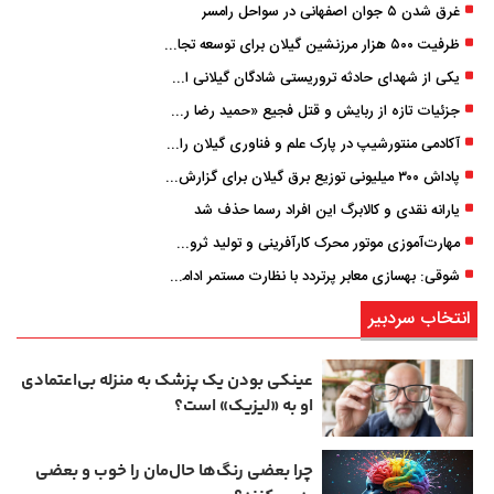
غرق شدن ۵ جوان اصفهانی در سواحل رامسر
ظرفیت ۵۰۰ هزار مرزنشین گیلان برای توسعه تجارت فعال می‌شود
یکی از شهدای حادثه تروریستی شادگان گیلانی است/ شهادت «سینا سیاه‌ نژاد» در درگیری با اشرار مسلح
جزئیات تازه از ربایش و قتل فجیع «حمید رضا رجب زاده» مداح جوان تهرانی؛ ۴ متهم بازداشت شدند
آکادمی منتورشیپ در پارک علم و فناوری گیلان راه‌اندازی شد
پاداش ۳۰۰ میلیونی توزیع برق گیلان برای گزارش ماینرهای غیرمجاز
یارانه نقدی و کالابرگ این افراد رسما حذف شد
مهارت‌آموزی موتور محرک کارآفرینی و تولید ثروت است
شوقی: بهسازی معابر پرتردد با نظارت مستمر ادامه دارد
انتخاب سردبیر
عینکی‌ بودن یک پزشک به منزله بی‌اعتمادی
او به «لیزیک» است؟
چرا بعضی رنگ‌ها حال‌مان را خوب و بعضی