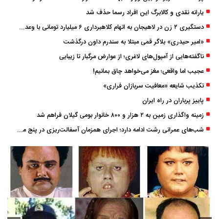
یارانه نقدی و کالابرگ این افراد رسما حذف شد
دستگیری ۲ زن در لاهیجان به اتهام کلاهبرداری ۶ میلیارد تومانی با وعده وام
«امیر حیدری» بلاگر قمی مبتلا به سندرم داون درگذشت
ناگفته‌هایی از آمپول‌های لاغری؛ از عوارض مرگبار تا زیبایی
عجیب اما واقعی؛ مغز می‌خواهد چاق بمانیم!
تکذیب شایعه «معافیت سربازان فراری»
پاییز پرباران در راه ایران
زمینه واگذاری زمین به ۲ هزار و ۸۰۰ خانوار بومی گیلان فراهم شد
شب‌های عمرانی رشت ادامه دارد؛ اجرای همزمان آسفالت‌ریزی در پنج منطقه شهری