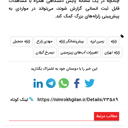
چنانچه در یک سامانه پایش دستگاهی همراه با مشاهدات
قابل ثبت انسانی گزارش شوند، می‌تواند در مواردی به
پیش‌بینی زلزله‌های بزرگ کمک کند.
زلزله
زمین لرزه
پیش‌نشانگر زلزله
مهدی زارع
زلزله منجیل
زلزله تهران
تغییرات آب‌های زیرزمینی
نیمرخ گیلان
این خبر را با دوستان خود به اشتراک بگذارید
https://nimrokhgilan.ir/Details/23589
لینک کوتاه
مطالب مرتبط