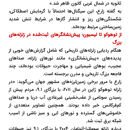
ثانویه در شمال غربی کانون ظاهر شد.»
به گفته زارع، این سیگنال‌ها احتمالاً با گرمایش اصطکاکی،
شکستگی‌های ریز و انتشار گازها در شرایط تنش شدید
زمین‌ساختی مرتبط بوده‌اند.
از توهوکو تا لیسبون؛ پیش‌نشانگرهای ثبت‌شده در زلزله‌های
بزرگ
هنگام ردیابی زلزله‌های تاریخی که شامل گزارش‌های خوبی از
پدیده‌های «پیش‌نشانگری» مانند نورهای زلزله، صداهای
عجیب، بوهای شیمیایی و مهاجرت حیوانات بوده‌اند، چند
فاجعه بزرگ تاریخی و مدرن برجسته است.
زارع با مرور برخی زمین‌لرزه‌های مشهور جهان می‌گوید: «در
زلزله توهوکو ژاپن در سال ۲۰۱۱، با بزرگای ۹.۱، مردم پیش از
رسیدن سونامی از عقب‌نشینی غیرعادی آب دریا و صداهای
کم‌فرکانس خبر داده بودند. همچنین تصاویر متعددی از
خاموشی‌های گسترده و نورهای آبی و سبز ناشی از آسیب
شبکه برق ثبت شد.
درباره زلزله سوماترا-آندامان ۲۰۰۴ با بزرگای ۹.۱ نیز حیوانات