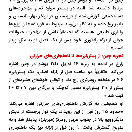
چین در ۲۰۰۸ و یوشو چین در ۱۴ آوریل ۲۰۱۰ با بزرگای ۷.۰
مرتبط دانسته شد؛ البته در بیشتر موارد تمام مهاجرت‌های
دسته‌جمعی گزارش‌شده از دوزیستان در اواخر بهار، تابستان و
پاییز رخ داده و به نظر می‌رسد مربوط به قورباغه‌ها و وزغ‌ها
رفتاری طبیعی هستند که احتمالاً ناشی از مهاجرت حیوانات
جوان از برکه زادآوری خود پس از یک فصل تولید مثل پربار
است.»
تجربه چین؛ از پیش‌لرزه‌ها تا ناهنجاری‌های حرارتی
زارع در ادامه به زلزله ۱۴ آوریل ۲۰۱۰ یوشو در چین اشاره
می‌کند: «تقریباً دو ساعت قبل از زلزله اصلی، یک پیش‌لرزه
۴.۶ در منطقه رومرکزی رخ داد و توالی خوشه‌ای فشرده‌ای از
بیش از ۱۲۰ پیش‌لرزه بسیار کوچک با بزرگای بین ۰.۷ تا ۱.۶
ثبت شد.»
او همچنین به گزارش ناهنجاری‌های حرارتی اشاره می‌کند:
«حدود ۴۵ روز قبل از این رویداد، یک نوار برجسته از تابش
مایکروویو بالا در جنوب غربی رومرکز زمین‌لرزه پدیدار شد و به
تدریج گسترش یافت. ۹ روز قبل از زلزله نیز یک ناهنجاری