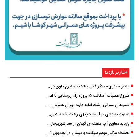
اخبار پر بازدید
«امیر حیدری» بلاگر قمی مبتلا به سندرم داون درگذشت
شروع عملیات آسفالت ۵ پروژه راه ‌روستایی با اعتبار ۳۷۰ میلیاردی در گیلان
شب‌های عمرانی رشت ادامه دارد؛ اجرای همزمان آسفالت‌ریزی در پنج منطقه شهری
نظارت بامدادی بر آسفالت‌ریزی رشت؛ تأکید شهردار و بازرس کل بر کیفیت اجرای پروژه‌ها
بازدید معاون آب منطقه‌ای گیلان از سد شهربیجار برای تداوم تأمین آب شرب استان
تصادف مرگبار موتورسیکلت با نیسان در لوندویل آستارا/ انتقال مصدوم با اورژانس هوایی به رشت