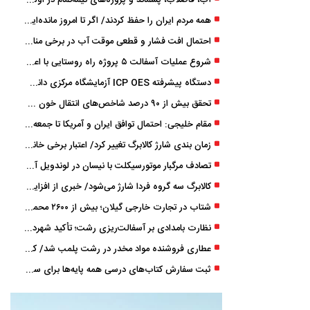
آب، فاضلاب، پسماند و پروژه‌های نیمه‌تمام در اولویت مصوبات سفر دولت
همه مردم ایران را حفظ کردند/ اگر تا امروز مانده‌ایم، به ‌خاطر مردم نجیب ایران بوده است
احتمال افت فشار و قطعی موقت آب در برخی مناطق گیلان
شروع عملیات آسفالت ۵ پروژه راه ‌روستایی با اعتبار ۳۷۰ میلیاردی در گیلان
دستگاه پیشرفته ICP OES آزمایشگاه مرکزی دانشگاه گیلان دوباره راه‌اندازی شد
تحقق بیش از ۹۰ درصد شاخص‌های انتقال خون گیلان/ نیاز فوری به نوسازی تجهیزات آزمایشگاهی
مقام خلیجی: احتمال توافق ایران و آمریکا تا جمعه 50 درصد است
زمان ‌بندی شارژ کالابرگ تغییر کرد/ اعتبار برخی خانوارها ماه بعد واریز می‌شود
تصادف مرگبار موتورسیکلت با نیسان در لوندویل آستارا/ انتقال مصدوم با اورژانس هوایی به رشت
کالابرگ سه گروه فردا شارژ می‌شود/ خبری از افزایش اعتبار نیست
شتاب در تجارت خارجی گیلان؛ بیش از ۲۶۰۰ محموله زیر ذره‌بین استاندارد
نظارت بامدادی بر آسفالت‌ریزی رشت؛ تأکید شهردار و بازرس کل بر کیفیت اجرای پروژه‌ها
عطاری فروشنده مواد مخدر در رشت پلمب شد/ کشف 8 هزار قرص و 50 لیتر شربت توهم ‌زا
ثبت سفارش کتاب‌های درسی همه پایه‌ها برای سال تحصیلی ۱۴۰۶ ۱۴۰۵ فعال شد