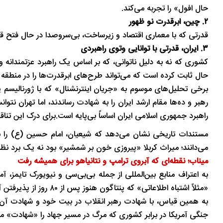
حال افول» را تجربه می‌کند.
تاریخ
در دل روستاهای گیلان
۲. چین، ابرقدرت نو ظهور
قدرتی که با معماری اقتصاد و زیرساخت، بی‌سروصدا در حال فتح ق
۳. ایران، قدرتی با توانایی وتوی راهبردی
کشوری که نه به دلیل ناتوانی، که بر اساس یک راهبرد عزتمندانه و
حال ثابت کرده است که می‌تواند طرح‌های ابرقدرت‌ها را در منطقه 
برخی تحلیل‌های موسوم به «جریان اینترنشنال» که با ژورنالیسم یک
رهبر و ده‌ها مقام ارشد ایران را به شهادت رساندند، اما تهران نت
راهبرد جمهوری اسلامی ایران اساساً بی‌پایه است.برای درک این تنا
می‌دانند؛ میراث کربلا «پیروزی خون بر شمشیر» بود نه یک برد نظ
میناب؛ نقطه‌ای که آبروی ترامپ و نتانیاهو برای همیشه رفت
به اعتراف منابع بین‌المللی از جمله بی‌بی‌سی و نیویورک تایمز،
«مثلاً اشتباه اطلاعاتی» که پنتاگون هنوز پس از ۸۰ روز از پذیرفتن آن طفره می‌رود، شهادت بیش از ۱۵۰ کودک دبستانی بود.
به همین قیاس، با شهادت رهبر انقلاب در بیت خود و شهادت آن کو
جنگی آمریکا در برابر کشوری که مرگ در مسیر جهاد را «شهادت» م