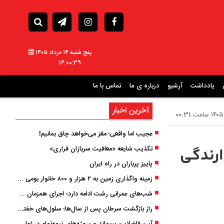
پنج شنبه ۱۴ مرداد ۱۴۰۵
16:00:40
یادداشت
آرشیو
درباره ی ما
تماس با ما
آخرین اخبار
عجیب اما واقعی؛ مغز می‌خواهد چاق بمانیم!
تکذیب شایعه «معافیت سربازان فراری»
ارندگی
پاییز پرباران در راه ایران
زمینه واگذاری زمین به ۲ هزار و ۸۰۰ خانوار بومی گیلان فراهم شد
شب‌های عمرانی رشت ادامه دارد؛ اجرای همزمان آسفالت‌ریزی در پنج منطقه شهری
راز بازگشت سرطان پس از سال‌ها؛ سلول‌های خفته چگونه دوباره بیدار می‌شوند؟