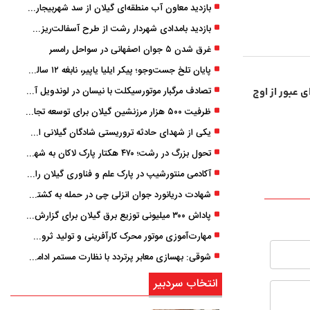
بازدید معاون آب منطقه‌ای گیلان از سد شهربیجار برای تداوم تأمین آب شرب استان
بازدید بامدادی شهردار رشت از طرح آسفالت‌ریزی گسترده در مناطق پنج‌گانه
غرق شدن ۵ جوان اصفهانی در سواحل رامسر
پایان تلخ جست‌وجو؛ پیکر ایلیا یاپیر، نابغه ۱۲ ساله لاهیجانی پیدا شد
تصادف مرگبار موتورسیکلت با نیسان در لوندویل آستارا/ انتقال مصدوم با اورژانس هوایی به رشت
ری هادی پرظرفیت ACSS برای عبور از اوج
ظرفیت ۵۰۰ هزار مرزنشین گیلان برای توسعه تجارت فعال می‌شود
یکی از شهدای حادثه تروریستی شادگان گیلانی است/ شهادت «سینا سیاه‌ نژاد» در درگیری با اشرار مسلح
تحول بزرگ در رشت؛ ۴۷۰ هکتار پارک لاکان به شهر ملحق می‌شود/ انتقال سند به‌ زودی
آکادمی منتورشیپ در پارک علم و فناوری گیلان راه‌اندازی شد
شهادت دریانورد جوان انزلی چی در حمله به کشتی تجاری در دریای کاسپین
پاداش ۳۰۰ میلیونی توزیع برق گیلان برای گزارش ماینرهای غیرمجاز
مهارت‌آموزی موتور محرک کارآفرینی و تولید ثروت است
شوقی: بهسازی معابر پرتردد با نظارت مستمر ادامه دارد
انتخاب سردبیر