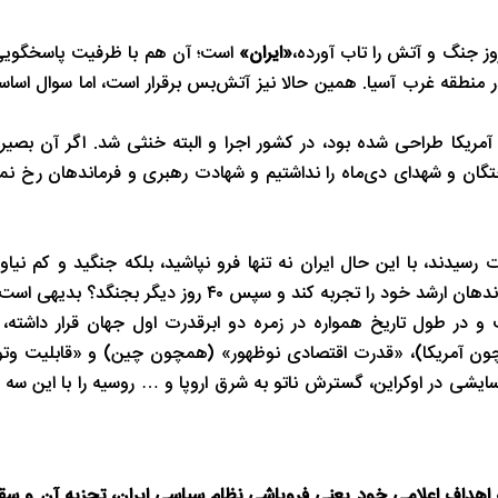
روز جنگ و آتش را تاب آورده،
«ایران»
است؛ آن هم با ظرفیت پاسخگویی
 در منطقه غرب آسیا. همین حالا نیز آتش‌بس برقرار است، اما سوال اسا
مردم» توسط آمریکا طراحی شده بود، در کشور اجرا و البته خنثی شد. اگر آن بص
ان و شهدای دی‌ماه را نداشتیم و شهادت رهبری و فرماندهان رخ نمی‌
دند، با این حال ایران نه تنها فرو نپاشید، بلکه جنگید و کم نیاورد.
 کند و سپس ۴۰ روز دیگر بجنگد؟ بدیهی است که خیر.
 در طول تاریخ همواره در زمره دو ابرقدرت اول جهان قرار داشته، ا
چون آمریکا)، «قدرت اقتصادی نوظهور» (همچون چین) و «قابلیت وت
شی در اوکراین، گسترش ناتو به شرق اروپا و … روسیه را با این سه ا
ز به اهداف اعلامی خود یعنی فروپاشی نظام سیاسی ایران، تجزیه آن و 