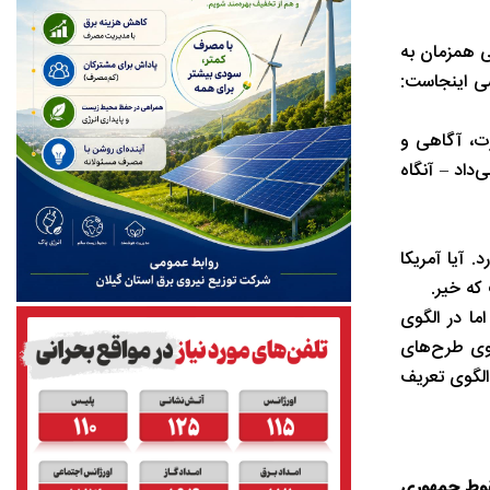
 همزمان به
سی اینجاست:
یرت، آگاهی و
داد – آنگاه
 آیا آمریکا
ما در الگوی
وی طرح‌های
لگوی تعریف‌
سقوط جمهوری