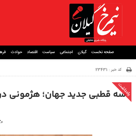
صفحه نخست
گیلان
اجتماعی
سیاست
اقتصاد
حوادث
فره
کد خبر : 23431
یادداشت
سه قطبی جدید جهان؛ هژمونی در حا
✍️