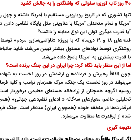
40 روز تاب‌ آوری؛ سئوالی که واشنگتن را به چالش کشید
تنها کشوری که در تاریخ رویارویی مستقیم با آمریکا داشته و چهل 
آمریکا و تمام متحدان آمریکا با عناوینی مثل پایگاه نظامی دادن
آیا قدرت دیگری توان این نوع مقابله را داشت؟
فتنه‌های ۱۸ و ۱۹ دی‌ماه که با پروژه «ناراضی‌سازی 
روشنگری توسط نهادهای مسئول بیشتر تبیین می‌شد، شاید جانباختگ
با قدرت بیشتری به آمریکا پاسخ داده می‌شد.
اما از این منظر باید نگاه کرد: چرا ایران در این جنگ برنده است؟
چون اتفاقاً رهبرش و فرماندهان ارشدش در روز نخست به شهادت رسی
می‌تواند در روز نخست یک جنگ، مرگ همزمان ترامپ و کلیه فرماندهان ارشد خود را تجربه
روسیه اگرچه همچنان از زرادخانه هسته‌ای عظیمی برخوردار است و
تحلیلی حاضر، معیارهای سه‌گانه « ادعای نظم‌دهی جهانی» (هم
ابرقدرت‌ها در منطقه خود» (همچون ایران) مدنظر است. جنگ فرسای
شده از ابرقدرت‌ها متفاوت می‌سازد.
نتیجه‌ گیری
اگر آمریکا واقعاً به معنای مصطلح «ابرقدرت» است، باید تا امرو