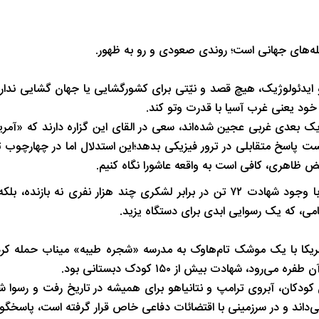
شب های همیشه روشن رشت
پاییز هزار رنگ 
له‌های جهانی است؛ روندی صعودی و رو به ظهور.
 ایدئولوژیک، هیچ قصد و نیّتی برای کشورگشایی یا جهان‌ گشایی ندارد،
خود یعنی غرب آسیا با قدرت وتو کند.
‌ بعدی غربی عجین شده‌اند، سعی در القای این گزاره دارند که «آمریکا
وانست پاسخ متقابلی در ترور فیزیکی بدهد؛این استدلال اما در چهارچوب
قض ظاهری، کافی است به واقعه عاشورا نگاه کنیم.
مستندات تاریخی نشان می‌دهد که شیعیان، امام حسین (ع) را با وجود شهادت ۷۲ تن در برابر لشکری چند هزار نفری ن
امی، که یک رسوایی ابدی برای دستگاه یزید.
 آمریکا با یک موشک تام‌هاوک به مدرسه «شجره طیبه» میناب حمله کرد
دکان، آبروی ترامپ و نتانیاهو برای همیشه در تاریخ رفت و رسوا شد
ی‌داند و در سرزمینی با اقتضائات دفاعی خاص قرار گرفته است، پاسخگ