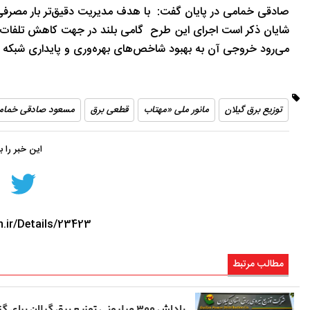
صادقی خمامی در پایان گفت: با هدف مدیریت دقیق‌تر بار مصرفی، ۱۰۰ شمارشگر موقت برق در نقاط استراتژیک شبکه به کار گرفته
شایان ذکر است اجرای این طرح گامی بلند در جهت کاهش تلفات ان
می‌رود خروجی آن به بهبود شاخص‌های بهره‌وری و پایداری شبکه ه
توزیع برق گیلان
مانور ملی «مهتاب
قطعی برق
مسعود صادقی خمام
این خبر را 
n.ir/Details/23423
مطالب مرتبط
پاداش ۳۰۰ میلیونی توزیع برق گیلان برای 