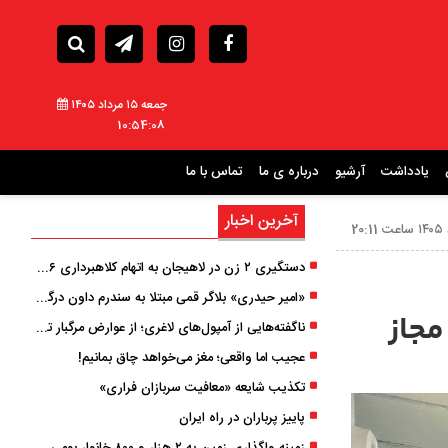
جمعه ۱۵ مرداد ۱۴۰۵
10:54:10
یادداشت
آرشیو
درباره ی ما
تماس با ما
آخرین اخبار
دستگیری ۲ زن در لاهیجان به اتهام کلاهبرداری ۶ میلیارد تومانی با وعده وام
«امیر حیدری» بلاگر قمی مبتلا به سندرم داون درگذشت
مجاز
ناگفته‌هایی از آمپول‌های لاغری؛ از عوارض مرگبار تا زیبایی
عجیب اما واقعی؛ مغز می‌خواهد چاق بمانیم!
تکذیب شایعه «معافیت سربازان فراری»
پاییز پرباران در راه ایران