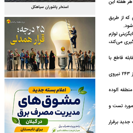
هر هفته این
گیلان
استخر پاشوران سیاهکل
که از طریق
شود.
یگزینی لوازم
یری می‌کند،
له قاطع با
وی تاکید کرد: در جریان این مانور گسترده که با مشارکت تمامی ۲۲ امور توزیع برق استان گیلان همراه بود، ۱۳۷ تیم عملیاتی متشکل از ۲۴۳ نیروی
 خمامی اعلام کرد: بخش برنامه‌های عملیاتی این رزمایش شامل اقداماتی دقیق برای سالم‌سازی شبکه بوده است که شناسایی ۲۵ منطقه آلوده
گیری، ۹۰۰ دستگاه لوازم اندازه‌گیری مورد تست و
ر داشت که طی آن ۱۷۰ انشعاب دائم یا موقت جدید برقرار