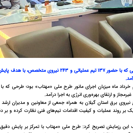
مانور ملی مهتاب همزمان با سراسر کشور در گیلان آغاز شد؛ رزمایشی که با حضور ۱۳۷ تیم عملیاتی و ۳
مد.
م خرداد ماه میزبان اجرای مانور طرح ملی «مهتاب» بود؛ طرحی که 
رمجاز و ارتقای بهره‌وری انرژی به اجرا درآمد.
یروی برق استان گیلان به همراه جمعی از معاونین و مدیران ارشد ا
ک بر روند عملیات و کیفیت اقدامات تیم‌های فنی نظارت کرده و بر د
ف این رزمایش تصریح کرد: طرح ملی «مهتاب با تمرکز بر پایش دقیق 