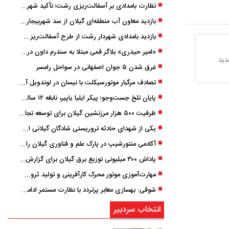
نظارت بامدادی بر آسفالت‌ریزی رشت؛ تأکید شهردار و بازرس کل بر کیفیت اجرای پروژه‌ها
بازدید معاون آب منطقه‌ای گیلان از سد شهربیجار برای تداوم تأمین آب شرب استان
بازدید بامدادی شهردار رشت از طرح آسفالت‌ریزی گسترده در مناطق پنج‌گانه
«امیر حیدری» بلاگر قمی مبتلا به سندرم داون درگذشت
دید
غرق شدن ۵ جوان اصفهانی در سواحل رامسر
تصادف مرگبار موتورسیکلت با نیسان در لوندویل آستارا/ انتقال مصدوم با اورژانس هوایی به رشت
پایان تلخ جست‌وجو؛ پیکر ایلیا یاپیر، نابغه ۱۲ ساله لاهیجانی پیدا شد
ظرفیت ۵۰۰ هزار مرزنشین گیلان برای توسعه تجارت فعال می‌شود
یکی از شهدای حادثه تروریستی شادگان گیلانی است/ شهادت «سینا سیاه‌ نژاد» در درگیری با اشرار مسلح
آکادمی منتورشیپ در پارک علم و فناوری گیلان راه‌اندازی شد
پاداش ۳۰۰ میلیونی توزیع برق گیلان برای گزارش ماینرهای غیرمجاز
مهارت‌آموزی موتور محرک کارآفرینی و تولید ثروت است
شوقی: بهسازی معابر پرتردد با نظارت مستمر ادامه دارد
انتخاب سردبیر