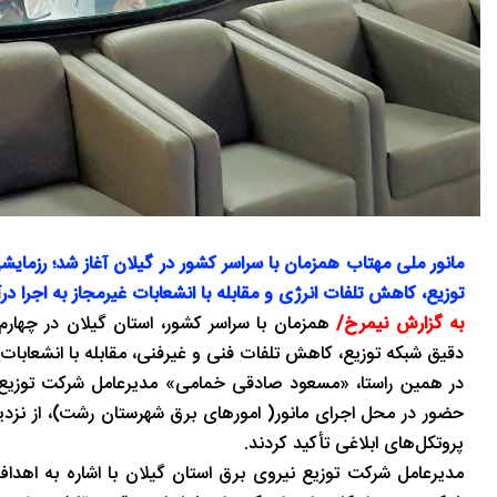
توزیع، کاهش تلفات انرژی و مقابله با انشعابات غیرمجاز به اجرا درآ
به گزارش نیمرخ/
همزمان با سراسر کشور، استان گیلان در چهار
دقیق شبکه توزیع، کاهش تلفات فنی و غیرفنی، مقابله با انشعابات غی
در همین راستا، «مسعود صادقی خمامی» مدیرعامل شرکت توزیع ن
حضور در محل اجرای مانور( امورهای برق شهرستان رشت)، از نزدی
پروتکل‌های ابلاغی تأکید کردند.
مدیرعامل شرکت توزیع نیروی برق استان گیلان با اشاره به اهدا