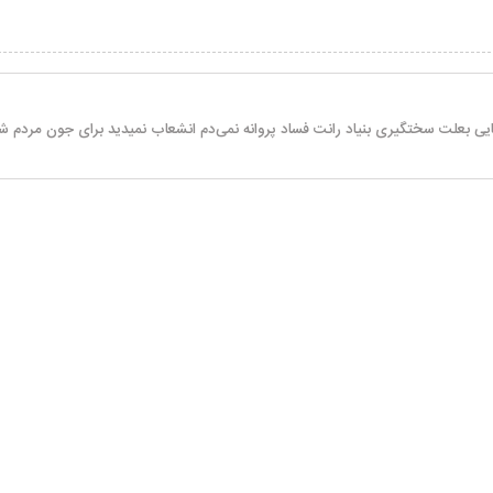
ایی بعلت سختگیری بنیاد رانت فساد پروانه نمی‌دم انشعاب نمیدید برای جون مردم ش