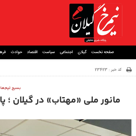
صفحه نخست
گیلان
اجتماعی
سیاست
اقتصاد
حوادث
فره
کد خبر : 23423
بسیج تیم‌های
مانور ملی «مهتاب» در گیلان ؛ پ