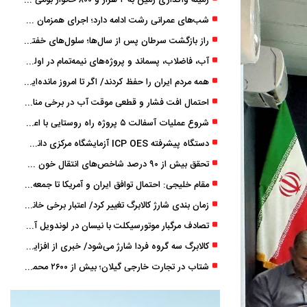
زمینه واگذاری زمین به ۲ هزار و ۸۰۰ خانوار بومی گیلان فراهم شد
شب‌های عمرانی رشت ادامه دارد؛ اجرای همزمان آسفالت‌ریزی در پنج منطقه شهری
راز بازگشت سرطان پس از سال‌ها؛ سلول‌های خفته چگونه دوباره بیدار می‌شوند؟
آب، فاضلاب، پسماند و پروژه‌های نیمه‌تمام در اولویت مصوبات سفر دولت
همه مردم ایران را حفظ کردند/ اگر تا امروز مانده‌ایم، به ‌خاطر مردم نجیب ایران بوده است
احتمال افت فشار و قطعی موقت آب در برخی مناطق گیلان
شروع عملیات آسفالت ۵ پروژه راه ‌روستایی با اعتبار ۳۷۰ میلیاردی در گیلان
دستگاه پیشرفته ICP OES آزمایشگاه مرکزی دانشگاه گیلان دوباره راه‌اندازی شد
تحقق بیش از ۹۰ درصد شاخص‌های انتقال خون گیلان/ نیاز فوری به نوسازی تجهیزات آزمایشگاهی
مقام خلیجی: احتمال توافق ایران و آمریکا تا جمعه 50 درصد است
زمان ‌بندی شارژ کالابرگ تغییر کرد/ اعتبار برخی خانوارها ماه بعد واریز می‌شود
تصادف مرگبار موتورسیکلت با نیسان در لوندویل آستارا/ انتقال مصدوم با اورژانس هوایی به رشت
کالابرگ سه گروه فردا شارژ می‌شود/ خبری از افزایش اعتبار نیست
شتاب در تجارت خارجی گیلان؛ بیش از ۲۶۰۰ محموله زیر ذره‌بین استاندارد