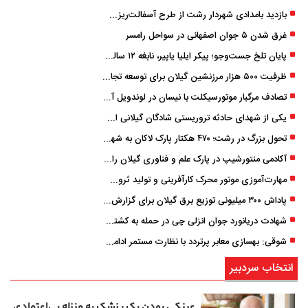
بازدید بامدادی شهردار رشت از طرح آسفالت‌ریزی گسترده در مناطق پنج‌گانه
غرق شدن ۵ جوان اصفهانی در سواحل رامسر
پایان تلخ جست‌وجو؛ پیکر ایلیا یاپیر، نابغه ۱۲ ساله لاهیجانی پیدا شد
ظرفیت ۵۰۰ هزار مرزنشین گیلان برای توسعه تجارت فعال می‌شود
تصادف مرگبار موتورسیکلت با نیسان در لوندویل آستارا/ انتقال مصدوم با اورژانس هوایی به رشت
یکی از شهدای حادثه تروریستی شادگان گیلانی است/ شهادت «سینا سیاه‌ نژاد» در درگیری با اشرار مسلح
تحول بزرگ در رشت؛ ۴۷۰ هکتار پارک لاکان به شهر ملحق می‌شود/ انتقال سند به‌ زودی
آکادمی منتورشیپ در پارک علم و فناوری گیلان راه‌اندازی شد
مهارت‌آموزی موتور محرک کارآفرینی و تولید ثروت است
پاداش ۳۰۰ میلیونی توزیع برق گیلان برای گزارش ماینرهای غیرمجاز
شهادت دریانورد جوان انزلی چی در حمله به کشتی تجاری در دریای کاسپین
شوقی: بهسازی معابر پرتردد با نظارت مستمر ادامه دارد
انتخاب سردبیر
عینکی‌ بودن یک پزشک به منزله بی‌اعتمادی