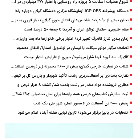
شروع عملیات آسفالت ۵ پروژه راه ‌روستایی با اعتبار ۳۷۰ میلیاردی در گیلان
دستگاه پیشرفته ICP OES آزمایشگاه مرکزی دانشگاه گیلان دوباره راه‌اندازی شد
تحقق بیش از ۹۰ درصد شاخص‌های انتقال خون گیلان/ نیاز فوری به نوسازی تجهیزات آزمایشگاهی
مقام خلیجی: احتمال توافق ایران و آمریکا تا جمعه 50 درصد است
زمان ‌بندی شارژ کالابرگ تغییر کرد/ اعتبار برخی خانوارها ماه بعد واریز می‌شود
تصادف مرگبار موتورسیکلت با نیسان در لوندویل آستارا/ انتقال مصدوم با اورژانس هوایی به رشت
کالابرگ سه گروه فردا شارژ می‌شود/ خبری از افزایش اعتبار نیست
شتاب در تجارت خارجی گیلان؛ بیش از ۲۶۰۰ محموله زیر ذره‌بین استاندارد
نظارت بامدادی بر آسفالت‌ریزی رشت؛ تأکید شهردار و بازرس کل بر کیفیت اجرای پروژه‌ها
عطاری فروشنده مواد مخدر در رشت پلمب شد/ کشف 8 هزار قرص و 50 لیتر شربت توهم ‌زا
ثبت سفارش کتاب‌های درسی همه پایه‌ها برای سال تحصیلی ۱۴۰۶ ۱۴۰۵ فعال شد
پخش ۲۰۰۰ تن آسفالت در ۶ محور اصلی شهر طی یک شب
انتخابات در پاییز برگزار می‌شود/ تاریخ نهایی هفته آینده اعلام می‌شود