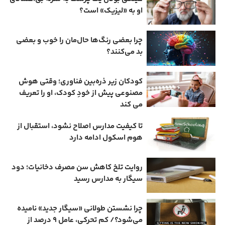
او به «لیزیک» است؟
چرا بعضی رنگ‌ها حال‌مان را خوب و بعضی
بد می‌کنند؟
کودکان زیر ذره‌بین فناوری؛ وقتی هوش
مصنوعی پیش از خودِ کودک، او را تعریف
می ‌کند
تا کیفیت مدارس اصلاح نشود، استقبال از
هوم ‌اسکول ادامه دارد
روایت تلخ کاهش سن مصرف دخانیات؛ دود
سیگار به مدارس رسید
چرا نشستن طولانی «سیگار جدید» نامیده
می‌شود؟/ کم‌ تحرکی، عامل ۹ درصد از