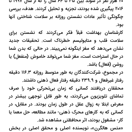
۲۰ هزار نفر در سوئد بین ۳۵ تا ۶۴ سال را که از سال ۱۹۹۷ تا
۲۰۱۶ پیگیری شده بودند، تجزیه و تحلیل کردند. هدف، بررسی
چگونگی تأثیر عادات نشستن روزانه بر سلامت شناختی آنها
بود.
کارشناسان بهداشت قبلاً فکر می‌کردند که نشستن برای
سلامت قلب و متابولیسم خطرناک است. تحقیقات جدید
نشان می‌دهد که مغز اینگونه نمی‌بیند. در حالی که بدن شما
در حال استراحت است، مغز شما می‌تواند خاموش (منفعل) یا
روشن (فعال) باشد.
در مجموع، شرکت‌کنندگان به طور متوسط روزانه ۱۱۶.۳ دقیقه
رفتار غیرفعال و ۲۳۹.۹ دقیقه رفتار فعال ذهنی داشتند.
محققان دریافتند کسانی که زمان بی‌تحرکی خود را صرف
تماشای تلویزیون می‌کردند، به طور قابل توجهی بیشتر در
معرض ابتلا به زوال عقل در طول زمان بودند. در مقابل، در
کسانی که به کارهای محرک ذهنی- مانند مطالعه، حل معما یا
کار- مشغول بودند، اثر محافظتی مشاهده شد.
«متس هالگرن»، نویسنده اصلی و محقق اصلی در بخش