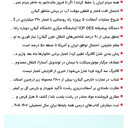
همه مردم ایران را حفظ کردند/ اگر تا امروز مانده‌ایم، به ‌خاطر مردم نجیب ایران بوده است
احتمال افت فشار و قطعی موقت آب در برخی مناطق گیلان
شروع عملیات آسفالت ۵ پروژه راه ‌روستایی با اعتبار ۳۷۰ میلیاردی در گیلان
دستگاه پیشرفته ICP OES آزمایشگاه مرکزی دانشگاه گیلان دوباره راه‌اندازی شد
تحقق بیش از ۹۰ درصد شاخص‌های انتقال خون گیلان/ نیاز فوری به نوسازی تجهیزات آزمایشگاهی
مقام خلیجی: احتمال توافق ایران و آمریکا تا جمعه 50 درصد است
زمان ‌بندی شارژ کالابرگ تغییر کرد/ اعتبار برخی خانوارها ماه بعد واریز می‌شود
تصادف مرگبار موتورسیکلت با نیسان در لوندویل آستارا/ انتقال مصدوم با اورژانس هوایی به رشت
کالابرگ سه گروه فردا شارژ می‌شود/ خبری از افزایش اعتبار نیست
شتاب در تجارت خارجی گیلان؛ بیش از ۲۶۰۰ محموله زیر ذره‌بین استاندارد
نظارت بامدادی بر آسفالت‌ریزی رشت؛ تأکید شهردار و بازرس کل بر کیفیت اجرای پروژه‌ها
عطاری فروشنده مواد مخدر در رشت پلمب شد/ کشف 8 هزار قرص و 50 لیتر شربت توهم ‌زا
ثبت سفارش کتاب‌های درسی همه پایه‌ها برای سال تحصیلی ۱۴۰۶ ۱۴۰۵ فعال شد