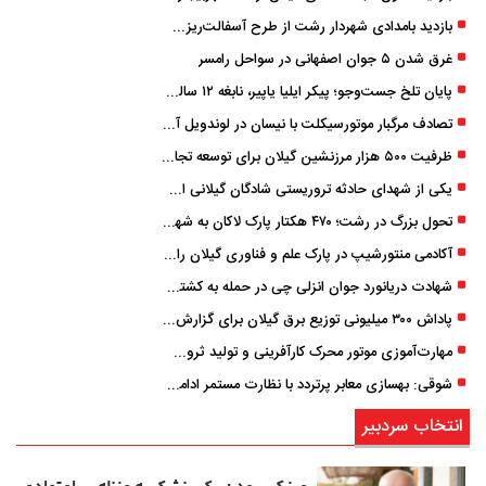
بازدید بامدادی شهردار رشت از طرح آسفالت‌ریزی گسترده در مناطق پنج‌گانه
غرق شدن ۵ جوان اصفهانی در سواحل رامسر
پایان تلخ جست‌وجو؛ پیکر ایلیا یاپیر، نابغه ۱۲ ساله لاهیجانی پیدا شد
تصادف مرگبار موتورسیکلت با نیسان در لوندویل آستارا/ انتقال مصدوم با اورژانس هوایی به رشت
ظرفیت ۵۰۰ هزار مرزنشین گیلان برای توسعه تجارت فعال می‌شود
یکی از شهدای حادثه تروریستی شادگان گیلانی است/ شهادت «سینا سیاه‌ نژاد» در درگیری با اشرار مسلح
تحول بزرگ در رشت؛ ۴۷۰ هکتار پارک لاکان به شهر ملحق می‌شود/ انتقال سند به‌ زودی
آکادمی منتورشیپ در پارک علم و فناوری گیلان راه‌اندازی شد
شهادت دریانورد جوان انزلی چی در حمله به کشتی تجاری در دریای کاسپین
پاداش ۳۰۰ میلیونی توزیع برق گیلان برای گزارش ماینرهای غیرمجاز
مهارت‌آموزی موتور محرک کارآفرینی و تولید ثروت است
شوقی: بهسازی معابر پرتردد با نظارت مستمر ادامه دارد
انتخاب سردبیر