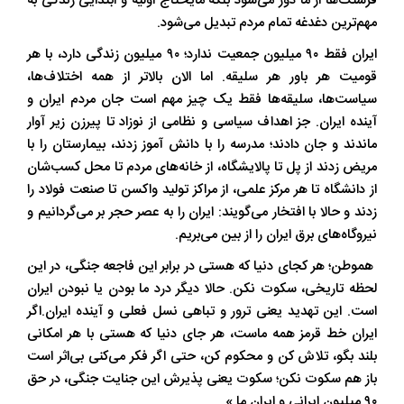
فرسنگ‌ها از ما دور می‌شود بلکه مایحتاج اولیه و ابتدایی زندگی به
مهم‌ترین دغدغه تمام مردم تبدیل می‌شود.
ایران فقط ۹۰ میلیون جمعیت ندارد؛ ۹۰ میلیون زندگی دارد، با هر
قومیت هر باور هر سلیقه. اما الان بالاتر از همه اختلاف‌ها،
سیاست‌ها، سلیقه‌ها فقط یک چیز مهم است جان مردم ایران و
آینده ایران. جز اهداف سیاسی و نظامی از نوزاد تا پیرزن زیر آوار
ماندند و جان دادند؛ مدرسه را با دانش آموز زدند، بیمارستان را با
مریض زدند از پل تا پالایشگاه، از خانه‌های مردم تا محل کسب‌شان
از دانشگاه تا هر مرکز علمی، از مراکز تولید واکسن تا صنعت فولاد را
زدند و حالا با افتخار می‌گویند: ایران را به عصر حجر بر می‌گردانیم و
نیروگاه‌های برق ایران را از بین می‌بریم.
هموطن؛ هر کجای دنیا که هستی در برابر این فاجعه جنگی، در این
لحظه تاریخی، سکوت نکن. حالا دیگر درد ما بودن یا نبودن ایران
است. این تهدید یعنی ترور و تباهی نسل فعلی و آینده ایران.اگر
ایران خط قرمز همه ماست، هر جای دنیا که هستی با هر امکانی
بلند بگو، تلاش کن و محکوم کن، حتی اگر فکر می‌کنی بی‌اثر است
باز هم سکوت نکن؛ سکوت یعنی پذیرش این جنایت جنگی، در حق
۹۰ میلیون ایرانی و ایران ما.»