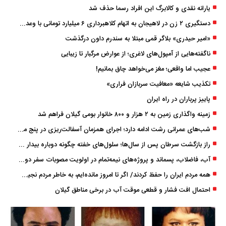
یارانه نقدی و کالابرگ این افراد رسما حذف شد
دستگیری ۲ زن در لاهیجان به اتهام کلاهبرداری ۶ میلیارد تومانی با وعده وام
«امیر حیدری» بلاگر قمی مبتلا به سندرم داون درگذشت
ناگفته‌هایی از آمپول‌های لاغری؛ از عوارض مرگبار تا زیبایی
عجیب اما واقعی؛ مغز می‌خواهد چاق بمانیم!
تکذیب شایعه «معافیت سربازان فراری»
پاییز پرباران در راه ایران
زمینه واگذاری زمین به ۲ هزار و ۸۰۰ خانوار بومی گیلان فراهم شد
شب‌های عمرانی رشت ادامه دارد؛ اجرای همزمان آسفالت‌ریزی در پنج منطقه شهری
راز بازگشت سرطان پس از سال‌ها؛ سلول‌های خفته چگونه دوباره بیدار می‌شوند؟
آب، فاضلاب، پسماند و پروژه‌های نیمه‌تمام در اولویت مصوبات سفر دولت
همه مردم ایران را حفظ کردند/ اگر تا امروز مانده‌ایم، به ‌خاطر مردم نجیب ایران بوده است
احتمال افت فشار و قطعی موقت آب در برخی مناطق گیلان