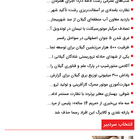
شب‌های عمرانی رشت ادامه دارد؛ اجرای همزمان آسفالت‌ریزی در پنج منطقه شهری
نظارت بامدادی بر آسفالت‌ریزی رشت؛ تأکید شهردار و بازرس کل بر کیفیت اجرای پروژه‌ها
بازدید معاون آب منطقه‌ای گیلان از سد شهربیجار برای تداوم تأمین آب شرب استان
تصادف مرگبار موتورسیکلت با نیسان در لوندویل آستارا/ انتقال مصدوم با اورژانس هوایی به رشت
غرق شدن ۵ جوان اصفهانی در سواحل رامسر
ظرفیت ۵۰۰ هزار مرزنشین گیلان برای توسعه تجارت فعال می‌شود
یکی از شهدای حادثه تروریستی شادگان گیلانی است/ شهادت «سینا سیاه‌ نژاد» در درگیری با اشرار مسلح
آکادمی منتورشیپ در پارک علم و فناوری گیلان راه‌اندازی شد
پاداش ۳۰۰ میلیونی توزیع برق گیلان برای گزارش ماینرهای غیرمجاز
مهارت‌آموزی موتور محرک کارآفرینی و تولید ثروت است
شوقی: بهسازی معابر پرتردد با نظارت مستمر ادامه دارد
سه ماه بی‌خبری از «مریم 14 ساله»؛ پلیس از مردم کمک خواست
یارانه نقدی و کالابرگ این افراد رسما حذف شد
انتخاب سردبیر