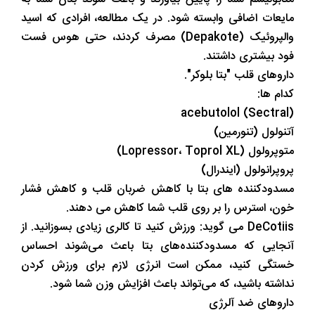
مایعات اضافی وابسته شود. در یک مطالعه، افرادی که اسید
والپروئیک (Depakote) مصرف کردند، حتی هوس فست
فود بیشتری داشتند.
داروهای قلب "بتا بلوکر".
کدام ها:
acebutolol (Sectral)
آتنولول (تنورمین)
متوپرولول (Lopressor، Toprol XL)
پروپرانولول (ایندرال)
مسدودکننده های بتا با کاهش ضربان قلب و کاهش فشار
خون، استرس را بر روی قلب شما کاهش می دهند.
DeCotiis می گوید: ورزش کنید تا کالری زیادی بسوزانید. از
آنجایی که مسدودکننده‌های بتا باعث می‌شوند احساس
خستگی کنید، ممکن است انرژی لازم برای ورزش کردن
نداشته باشید، که می‌تواند باعث افزایش وزن شما شود.
داروهای ضد آلرژی