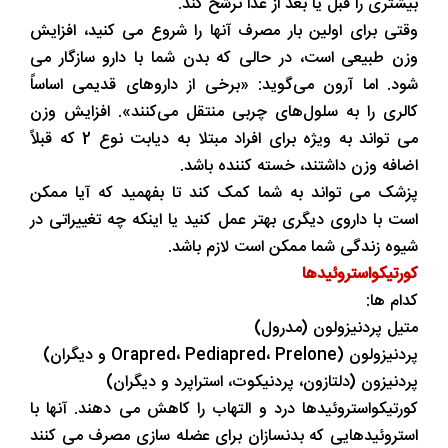
بیشتری را قبل یا بعد از غذا ترشح کند.
وقتی برای اولین بار مصرف آنها را شروع می کنید، افزایش
وزن طبیعی است، در حالی که بدن شما با دارو سازگار می
شود. اما آرون می‌گوید: «برخی از داروهای قدیمی اساساً
کالری را به سلول‌های چربی منتقل می‌کنند». افزایش وزن
می تواند به ویژه برای افراد مبتلا به دیابت نوع 2 که قبلاً
اضافه وزن داشتند، خسته کننده باشد.
پزشک می تواند به شما کمک کند تا بفهمید که آیا ممکن
است با داروی دیگری بهتر عمل کنید یا اینکه چه تغییراتی در
شیوه زندگی شما ممکن است لازم باشد.
کورتیکواستروئیدها
کدام ها:
متیل پردنیزولون (مدرول)
پردنیزولون (Orapred، Pediapred، Prelone و دیگران)
پردنیزون (دلتازون، پردنیکوت، استراپرد و دیگران)
کورتیکواستروئیدها درد و التهاب را کاهش می دهند. آنها با
استروئیدهایی که بدنسازان برای عضله سازی مصرف می کنند