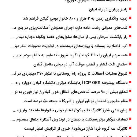
تکذیب شایعه «معافیت سربازان فراری»
پاییز پرباران در راه ایران
زمینه واگذاری زمین به ۲ هزار و ۸۰۰ خانوار بومی گیلان فراهم شد
شب‌های عمرانی رشت ادامه دارد؛ اجرای همزمان آسفالت‌ریزی در پنج منطقه شهری
راز بازگشت سرطان پس از سال‌ها؛ سلول‌های خفته چگونه دوباره بیدار می‌شوند؟
آب، فاضلاب، پسماند و پروژه‌های نیمه‌تمام در اولویت مصوبات سفر دولت
همه مردم ایران را حفظ کردند/ اگر تا امروز مانده‌ایم، به ‌خاطر مردم نجیب ایران بوده است
احتمال افت فشار و قطعی موقت آب در برخی مناطق گیلان
شروع عملیات آسفالت ۵ پروژه راه ‌روستایی با اعتبار ۳۷۰ میلیاردی در گیلان
دستگاه پیشرفته ICP OES آزمایشگاه مرکزی دانشگاه گیلان دوباره راه‌اندازی شد
تحقق بیش از ۹۰ درصد شاخص‌های انتقال خون گیلان/ نیاز فوری به نوسازی تجهیزات آزمایشگاهی
مقام خلیجی: احتمال توافق ایران و آمریکا تا جمعه 50 درصد است
زمان ‌بندی شارژ کالابرگ تغییر کرد/ اعتبار برخی خانوارها ماه بعد واریز می‌شود
تصادف مرگبار موتورسیکلت با نیسان در لوندویل آستارا/ انتقال مصدوم با اورژانس هوایی به رشت
کالابرگ سه گروه فردا شارژ می‌شود/ خبری از افزایش اعتبار نیست