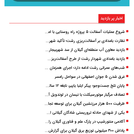
اخبار پر بازدید
شروع عملیات آسفالت ۵ پروژه راه ‌روستایی با اعتبار ۳۷۰ میلیاردی در گیلان
نظارت بامدادی بر آسفالت‌ریزی رشت؛ تأکید شهردار و بازرس کل بر کیفیت اجرای پروژه‌ها
بازدید معاون آب منطقه‌ای گیلان از سد شهربیجار برای تداوم تأمین آب شرب استان
بازدید بامدادی شهردار رشت از طرح آسفالت‌ریزی گسترده در مناطق پنج‌گانه
شب‌های عمرانی رشت ادامه دارد؛ اجرای همزمان آسفالت‌ریزی در پنج منطقه شهری
غرق شدن ۵ جوان اصفهانی در سواحل رامسر
پایان تلخ جست‌وجو؛ پیکر ایلیا یاپیر، نابغه ۱۲ ساله لاهیجانی پیدا شد
تصادف مرگبار موتورسیکلت با نیسان در لوندویل آستارا/ انتقال مصدوم با اورژانس هوایی به رشت
ظرفیت ۵۰۰ هزار مرزنشین گیلان برای توسعه تجارت فعال می‌شود
یکی از شهدای حادثه تروریستی شادگان گیلانی است/ شهادت «سینا سیاه‌ نژاد» در درگیری با اشرار مسلح
آکادمی منتورشیپ در پارک علم و فناوری گیلان راه‌اندازی شد
پاداش ۳۰۰ میلیونی توزیع برق گیلان برای گزارش ماینرهای غیرمجاز