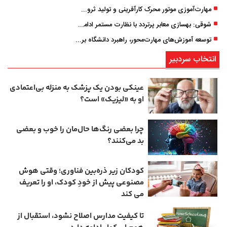
مهارت‌آموزی موتور محرک کارآفرینی و تولید ثروت است
شوقی: بهسازی معابر پرتردد با نظارت مستمر ادامه دارد
توسعه آموزش‌های مهارت‌محور، راهبرد دانشگاه برای تربیت نیروی متخصص است
انتخاب سردبیر
عینکی‌ بودن یک پزشک به منزله بی‌اعتمادی
او به «لیزیک» است؟
چرا بعضی رنگ‌ها حال‌مان را خوب و بعضی
بد می‌کنند؟
کودکان زیر ذره‌بین فناوری؛ وقتی هوش
مصنوعی پیش از خودِ کودک، او را تعریف
می ‌کند
تا کیفیت مدارس اصلاح نشود، استقبال از