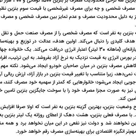
توامان مطرح است که به طرح بنزین سه نرخی نیز ع
شب های همیشه روشن رشت
پاییز هزار رنگ 
ب این مدل نیز به دلیل محدودیت مصرف و عدم تمایز بین مصرف شخصی و مص
زینه بنزین به نفر است که مصرف شخصی را از مصرف صنعت حمل و نقل م
هدف کلیدی را دنبال می‌کند. اولین هدف، عدالت در توزیع و بهینه‌ساز
مصرف است. در این طرح هر ایرانی روزانه معادل یک لیتر بنزین یارانه‌ای (ماهانه 30 لیتر) اعتبار انرژی دریافت می‌کند.
ا در بورس انرژی به قیمت نزدیک به نرخ آزاد بفروشد. به این ترتیب، افرا
ای کاهش مصرف بنزین در میان صاحبان خودرو ایجاد می‌شود. نکته مهم
ت نمی‌دهد، زیرا متناسب با تغییر قیمت بنزین در بازار آزاد، ارزش ریالی آ
فه‌جویی ایجاد می‌شود؛ خانوارهایی که کمتر از سهمیه خود مصرف کنند، می‌
ل نیز به صورت مجزا مصرف خود را با سوخت جایگزین بنزین تامین خو
وضعیت بنزین، بهترین گزینه بنزین به نفر است که اولا صرفا افزایش
 با مصرف فعلی بنزین، هشت دهک از اعطای روزانه یک لیتر بنزین به
زین نخواهند شد و دولت نیز نفعی در این میان نخواهد برد و همه من
‌تر انگیزه اقتصادی برای بهینه‌سازی مصرف رقم خواهد خورد.