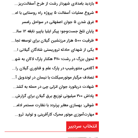
بازدید بامدادی شهردار رشت از طرح آسفالت‌ریزی گسترده در مناطق پنج‌گانه
شروع عملیات آسفالت ۵ پروژه راه ‌روستایی با اعتبار ۳۷۰ میلیاردی در گیلان
غرق شدن ۵ جوان اصفهانی در سواحل رامسر
پایان تلخ جست‌وجو؛ پیکر ایلیا یاپیر، نابغه ۱۲ ساله لاهیجانی پیدا شد
ظرفیت ۵۰۰ هزار مرزنشین گیلان برای توسعه تجارت فعال می‌شود
یکی از شهدای حادثه تروریستی شادگان گیلانی است/ شهادت «سینا سیاه‌ نژاد» در درگیری با اشرار مسلح
تحول بزرگ در رشت؛ ۴۷۰ هکتار پارک لاکان به شهر ملحق می‌شود/ انتقال سند به‌ زودی
آکادمی منتورشیپ در پارک علم و فناوری گیلان راه‌اندازی شد
تصادف مرگبار موتورسیکلت با نیسان در لوندویل آستارا/ انتقال مصدوم با اورژانس هوایی به رشت
شهادت دریانورد جوان انزلی چی در حمله به کشتی تجاری در دریای کاسپین
پاداش ۳۰۰ میلیونی توزیع برق گیلان برای گزارش ماینرهای غیرمجاز
شوقی: بهسازی معابر پرتردد با نظارت مستمر ادامه دارد
مهارت‌آموزی موتور محرک کارآفرینی و تولید ثروت است
انتخاب سردبیر