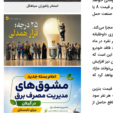
نوان می‌شود. بنزین سه نرخی محدودیت مصرف بر بنزین 1500 تومانی و 300 هزار تومانی خواهد
گیلان
استخر پاشوران سیاهکل
گذاشت و با پایان یافتن سهمیه مذکور مردم باید بنزین را چه برای مصرف شخصی و چه برای مصرف غیرشخصی با قیمت سوم بنزین نظیر قیمت 8 یا
رف صنعت حمل
جزا می‌کند.
ی داوطلبانه
 یک خانواده چهار نفره در ماه
د فاقد خودرو
 این است که
ن نیز افزایش
توانند مازاد
اهد کرد که
 قیمت بنزین
 هر نفر سود
افع حاصل از