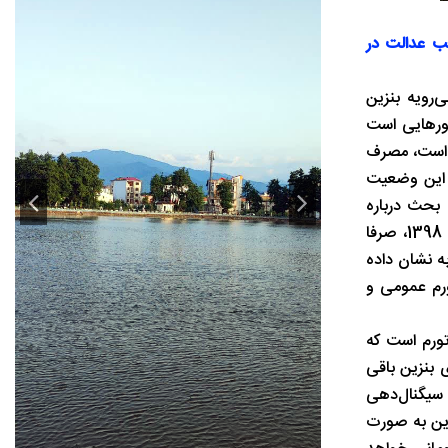
ب عدالت در
‌رویه بنزین
شورهایی است
ت پالایشی کشور حدود 110 میلیون لیتر در روز است، مصرف
اده است. این وضعیت
 بحث درباره
افزایش قیمت بنزین در فضای عمومی کشور با واکنش اجتماعی و سیاسی شدیدی مواجه می‌شود و دولت‌ها نیز از ترس تکرار تجربه آبان 1398، صرفا
ه نشان داده
رم عمومی و
ورم است که
ازی بنزین باقی
 سیگنال‌دهی
ین به صورت