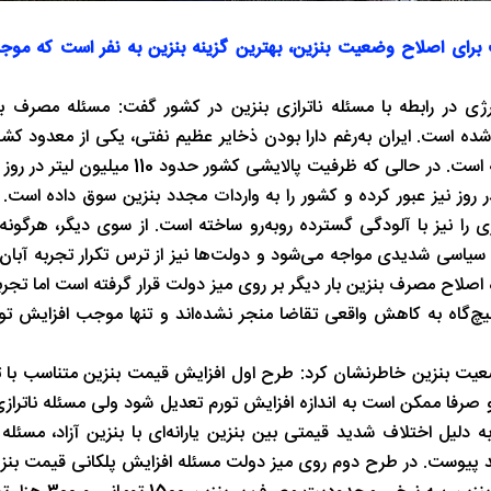
رای اصلاح وضعیت بنزین، بهترین گزینه بنزین به نفر است که موج
ی در رابطه با مسئله ناترازی بنزین در کشور گفت: مسئله مصرف بی
ده است. ایران به‌رغم دارا بودن ذخایر عظیم نفتی، یکی از معدود ک
که در بخش مصرف سوخت، به‌ویژه بنزین، همواره با ناترازی مواجه است. در حالی که ظرفی
 ایام تابستان 1404 از مرز 155 میلیون لیتر در روز نیز عبور کرده و کشور را به واردات مجدد بنزین سوق د
 را نیز با آلودگی گسترده روبه‌رو ساخته است. از سوی دیگر، هرگونه
صلاح مصرف بنزین بار دیگر بر روی میز دولت قرار گرفته است اما تجرب
‌گاه به کاهش واقعی تقاضا منجر نشده‌اند و تنها موجب افزایش تو
ت بنزین خاطرنشان کرد: طرح اول افزایش قیمت بنزین متناسب با ت
زایش قیمت هستیم و صرفا ممکن است به اندازه افزایش تورم تعدیل شود ولی مسئله ناتر
یل اختلاف شدید قیمتی بین بنزین یارانه‌ای با بنزین آزاد، مسئله
د پیوست. در طرح دوم روی میز دولت مسئله افزایش پلکانی قیمت بنز