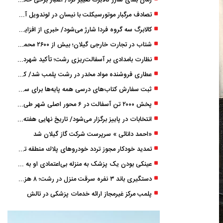
زمان ‌بندی شارژ کالابرگ تغییر کرد/ اعتبار برخی خانوارها ماه بعد واریز می‌شود
تصادف مرگبار موتورسیکلت با نیسان در لوندویل آستارا/ انتقال مصدوم با اورژانس هوایی به رشت
کالابرگ سه گروه فردا شارژ می‌شود/ خبری از افزایش اعتبار نیست
شتاب در تجارت خارجی گیلان؛ بیش از ۲۶۰۰ محموله زیر ذره‌بین استاندارد
نظارت بامدادی بر آسفالت‌ریزی رشت؛ تأکید شهردار و بازرس کل بر کیفیت اجرای پروژه‌ها
عطاری فروشنده مواد مخدر در رشت پلمب شد/ کشف 8 هزار قرص و 50 لیتر شربت توهم ‌زا
ثبت سفارش کتاب‌های درسی همه پایه‌ها برای سال تحصیلی ۱۴۰۶ ۱۴۰۵ فعال شد
پخش ۲۰۰۰ تن آسفالت در ۶ محور اصلی شهر طی یک شب
انتخابات در پاییز برگزار می‌شود/ تاریخ نهایی هفته آینده اعلام می‌شود
«احمد دانائی » سرپرست شرکت گاز گیلان شد
تمدید خودكار مجوز تردد خودروهای پلاك منطقه تا پایان آذر ۱۴۰۵
عینکی‌ بودن یک پزشک به منزله بی‌اعتمادی او به «لیزیک» است؟
دستگیری باند ۳ نفره سرقت منزل در رشت؛ ۸ هزار دلار و ۹۰ گرم طلا کشف شد
پلمب مرکز غیرمجاز ارائه خدمات پزشکی در تالش