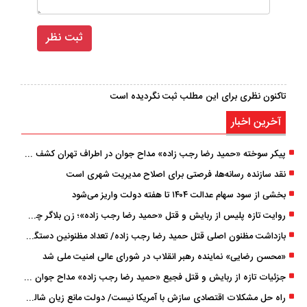
تاکنون نظری برای این مطلب ثبت نگردیده است
آخرین اخبار
پیکر سوخته «حمید رضا رجب ‌زاده» مداح جوان در اطراف تهران کشف شد
نقد سازنده رسانه‌ها، فرصتی برای اصلاح مدیریت شهری است
بخشی از سود سهام عدالت ۱۴۰۴ تا هفته دولت واریز می‌شود
روایت تازه پلیس از ربایش و قتل «حمید رضا رجب ‌زاده»؛ زن بلاگر چگونه مداح جوان را به دام انداخت؟
بازداشت مظنون اصلی قتل حمید رضا رجب‌ زاده/ تعداد مظنونین دستگیر شده به ۵ نفر رسید
«محسن رضایی» نماینده رهبر انقلاب در شورای عالی امنیت ملی شد
جزئیات تازه از ربایش و قتل فجیع «حمید رضا رجب زاده» مداح جوان تهرانی؛ ۴ متهم بازداشت شدند
راه حل مشکلات اقتصادی سازش با آمریکا نیست/ دولت مانع زیان شالیکاران شود