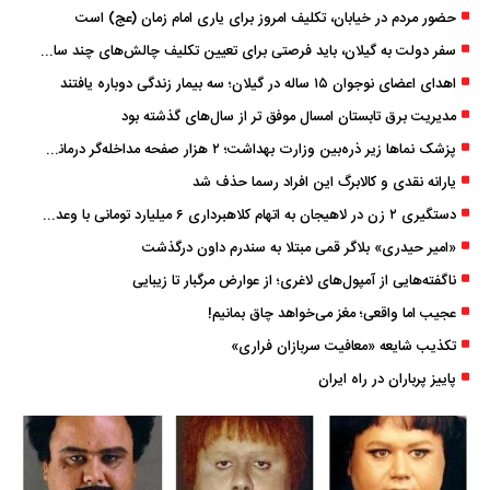
حضور مردم در خیابان، تکلیف امروز برای یاری امام زمان (عج) است
سفر دولت به گیلان، باید فرصتی برای تعیین تکلیف چالش‌های چند ساله استان باشد
اهدای اعضای نوجوان ۱۵ ساله در گیلان؛ سه بیمار زندگی دوباره یافتند
مدیریت برق تابستان امسال موفق ‌تر از سال‌های گذشته بود
پزشک ‌نماها زیر ذره‌بین وزارت بهداشت؛ ۲ هزار صفحه مداخله‌گر درمانی مسدود شد
یارانه نقدی و کالابرگ این افراد رسما حذف شد
دستگیری ۲ زن در لاهیجان به اتهام کلاهبرداری ۶ میلیارد تومانی با وعده وام
«امیر حیدری» بلاگر قمی مبتلا به سندرم داون درگذشت
ناگفته‌هایی از آمپول‌های لاغری؛ از عوارض مرگبار تا زیبایی
عجیب اما واقعی؛ مغز می‌خواهد چاق بمانیم!
تکذیب شایعه «معافیت سربازان فراری»
پاییز پرباران در راه ایران