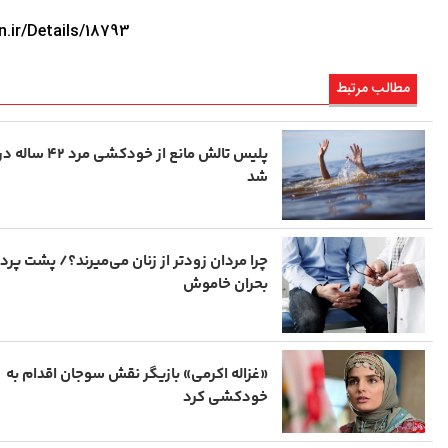
n.ir/Details/18793
مطالب مرتبط
پلیس تالش مانع از خودکشی مر
شد
چرا مردان زودتر از زنان می‌میرند؟/ پشت پرد
بحران خاموش
«غزاله اکرمی» بازیگر نقش سوجان اقدام به
خودکشی کرد