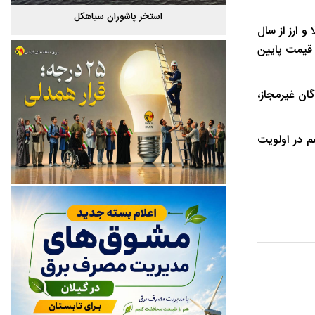
گیلان
استخر پاشوران سیاهکل
قاچاق کالا و ارز از سال
 قیمت پایین
ان غیرمجاز،
 در اولویت