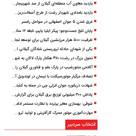
بازدید معاون آب منطقه‌ای گیلان از سد شهربیجار برای تداوم تأمین آب شرب استان
بازدید بامدادی شهردار رشت از طرح آسفالت‌ریزی گسترده در مناطق پنج‌گانه
غرق شدن ۵ جوان اصفهانی در سواحل رامسر
پایان تلخ جست‌وجو؛ پیکر ایلیا یاپیر، نابغه ۱۲ ساله لاهیجانی پیدا شد
ظرفیت ۵۰۰ هزار مرزنشین گیلان برای توسعه تجارت فعال می‌شود
یکی از شهدای حادثه تروریستی شادگان گیلانی است/ شهادت «سینا سیاه‌ نژاد» در درگیری با اشرار مسلح
تحول بزرگ در رشت؛ ۴۷۰ هکتار پارک لاکان به شهر ملحق می‌شود/ انتقال سند به‌ زودی
آکادمی منتورشیپ در پارک علم و فناوری گیلان راه‌اندازی شد
تصادف مرگبار موتورسیکلت با نیسان در لوندویل آستارا/ انتقال مصدوم با اورژانس هوایی به رشت
شهادت دریانورد جوان انزلی چی در حمله به کشتی تجاری در دریای کاسپین
پاداش ۳۰۰ میلیونی توزیع برق گیلان برای گزارش ماینرهای غیرمجاز
شوقی: بهسازی معابر پرتردد با نظارت مستمر ادامه دارد
مهارت‌آموزی موتور محرک کارآفرینی و تولید ثروت است
انتخاب سردبیر