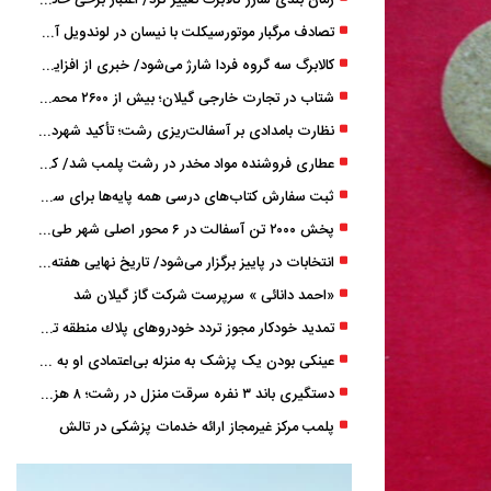
زمان ‌بندی شارژ کالابرگ تغییر کرد/ اعتبار برخی خانوارها ماه بعد واریز می‌شود
تصادف مرگبار موتورسیکلت با نیسان در لوندویل آستارا/ انتقال مصدوم با اورژانس هوایی به رشت
کالابرگ سه گروه فردا شارژ می‌شود/ خبری از افزایش اعتبار نیست
شتاب در تجارت خارجی گیلان؛ بیش از ۲۶۰۰ محموله زیر ذره‌بین استاندارد
نظارت بامدادی بر آسفالت‌ریزی رشت؛ تأکید شهردار و بازرس کل بر کیفیت اجرای پروژه‌ها
عطاری فروشنده مواد مخدر در رشت پلمب شد/ کشف 8 هزار قرص و 50 لیتر شربت توهم ‌زا
ثبت سفارش کتاب‌های درسی همه پایه‌ها برای سال تحصیلی ۱۴۰۶ ۱۴۰۵ فعال شد
پخش ۲۰۰۰ تن آسفالت در ۶ محور اصلی شهر طی یک شب
انتخابات در پاییز برگزار می‌شود/ تاریخ نهایی هفته آینده اعلام می‌شود
«احمد دانائی » سرپرست شرکت گاز گیلان شد
تمدید خودكار مجوز تردد خودروهای پلاك منطقه تا پایان آذر ۱۴۰۵
عینکی‌ بودن یک پزشک به منزله بی‌اعتمادی او به «لیزیک» است؟
دستگیری باند ۳ نفره سرقت منزل در رشت؛ ۸ هزار دلار و ۹۰ گرم طلا کشف شد
پلمب مرکز غیرمجاز ارائه خدمات پزشکی در تالش