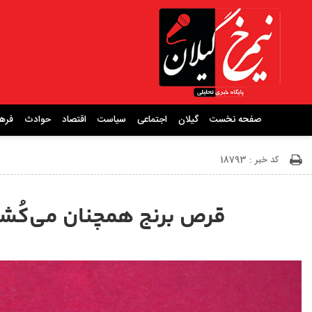
صفحه نخست
گیلان
اجتماعی
سیاست
اقتصاد
حوادث
فره
کد خبر : 18793
قرص برنج همچنان می‌کُشد؛