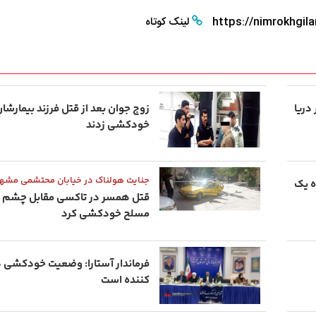
https://nimrokhgila
لینک کوتاه
د ۴۲ ساله در دریا
زوج جوان بعد از قتل فرزند بیمارش
خودکشی زدند
جنایت هولناک در خیابان محتشمی مشه
ه یک
قتل همسر در تاکسی مقابل چشم فر
مسلح خودکشی کرد
فرماندار آستارا: وضعیت خودکشی در
کننده است