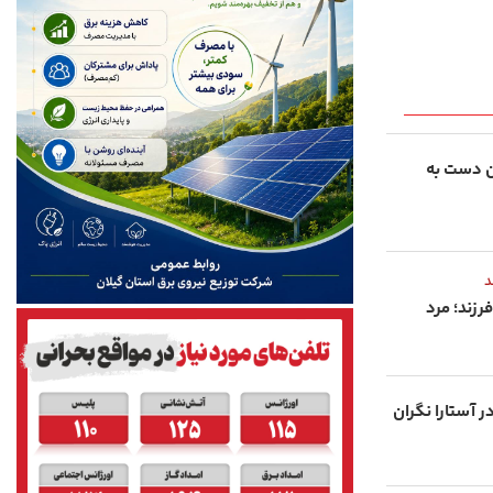
ان دست به
د
زند؛ مرد
 آستارا نگران