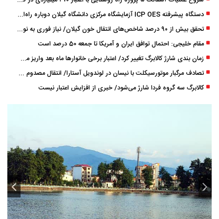
دستگاه پیشرفته ICP OES آزمایشگاه مرکزی دانشگاه گیلان دوباره راه‌اندازی شد
تحقق بیش از ۹۰ درصد شاخص‌های انتقال خون گیلان/ نیاز فوری به نوسازی تجهیزات آزمایشگاهی
مقام خلیجی: احتمال توافق ایران و آمریکا تا جمعه 50 درصد است
زمان ‌بندی شارژ کالابرگ تغییر کرد/ اعتبار برخی خانوارها ماه بعد واریز می‌شود
تصادف مرگبار موتورسیکلت با نیسان در لوندویل آستارا/ انتقال مصدوم با اورژانس هوایی به رشت
کالابرگ سه گروه فردا شارژ می‌شود/ خبری از افزایش اعتبار نیست