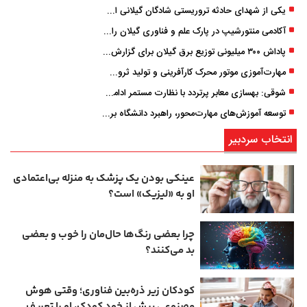
یکی از شهدای حادثه تروریستی شادگان گیلانی است/ شهادت «سینا سیاه‌ نژاد» در درگیری با اشرار مسلح
آکادمی منتورشیپ در پارک علم و فناوری گیلان راه‌اندازی شد
پاداش ۳۰۰ میلیونی توزیع برق گیلان برای گزارش ماینرهای غیرمجاز
مهارت‌آموزی موتور محرک کارآفرینی و تولید ثروت است
شوقی: بهسازی معابر پرتردد با نظارت مستمر ادامه دارد
توسعه آموزش‌های مهارت‌محور، راهبرد دانشگاه برای تربیت نیروی متخصص است
انتخاب سردبیر
عینکی‌ بودن یک پزشک به منزله بی‌اعتمادی
او به «لیزیک» است؟
چرا بعضی رنگ‌ها حال‌مان را خوب و بعضی
بد می‌کنند؟
کودکان زیر ذره‌بین فناوری؛ وقتی هوش
مصنوعی پیش از خودِ کودک، او را تعریف