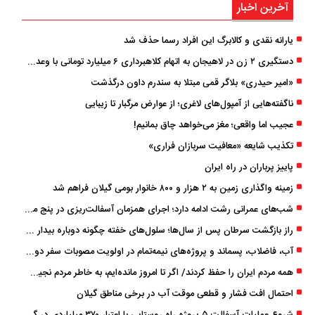
آخرین اخبار
یارانه نقدی و کالابرگ این افراد رسما حذف شد
دستگیری ۲ زن در لاهیجان به اتهام کلاهبرداری ۶ میلیارد تومانی با وعده وام
«امیر حیدری» بلاگر قمی مبتلا به سندرم داون درگذشت
ناگفته‌هایی از آمپول‌های لاغری؛ از عوارض مرگبار تا زیبایی
عجیب اما واقعی؛ مغز می‌خواهد چاق بمانیم!
تکذیب شایعه «معافیت سربازان فراری»
پاییز پرباران در راه ایران
زمینه واگذاری زمین به ۲ هزار و ۸۰۰ خانوار بومی گیلان فراهم شد
شب‌های عمرانی رشت ادامه دارد؛ اجرای همزمان آسفالت‌ریزی در پنج منطقه شهری
راز بازگشت سرطان پس از سال‌ها؛ سلول‌های خفته چگونه دوباره بیدار می‌شوند؟
آب، فاضلاب، پسماند و پروژه‌های نیمه‌تمام در اولویت مصوبات سفر دولت
همه مردم ایران را حفظ کردند/ اگر تا امروز مانده‌ایم، به ‌خاطر مردم نجیب ایران بوده است
احتمال افت فشار و قطعی موقت آب در برخی مناطق گیلان
شروع عملیات آسفالت ۵ پروژه راه ‌روستایی با اعتبار ۳۷۰ میلیاردی در گیلان