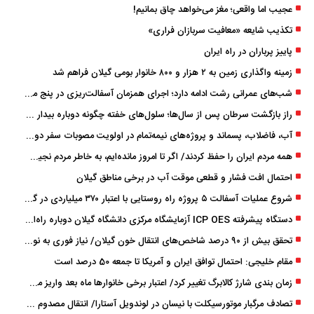
عجیب اما واقعی؛ مغز می‌خواهد چاق بمانیم!
تکذیب شایعه «معافیت سربازان فراری»
پاییز پرباران در راه ایران
زمینه واگذاری زمین به ۲ هزار و ۸۰۰ خانوار بومی گیلان فراهم شد
شب‌های عمرانی رشت ادامه دارد؛ اجرای همزمان آسفالت‌ریزی در پنج منطقه شهری
راز بازگشت سرطان پس از سال‌ها؛ سلول‌های خفته چگونه دوباره بیدار می‌شوند؟
آب، فاضلاب، پسماند و پروژه‌های نیمه‌تمام در اولویت مصوبات سفر دولت
همه مردم ایران را حفظ کردند/ اگر تا امروز مانده‌ایم، به ‌خاطر مردم نجیب ایران بوده است
احتمال افت فشار و قطعی موقت آب در برخی مناطق گیلان
شروع عملیات آسفالت ۵ پروژه راه ‌روستایی با اعتبار ۳۷۰ میلیاردی در گیلان
دستگاه پیشرفته ICP OES آزمایشگاه مرکزی دانشگاه گیلان دوباره راه‌اندازی شد
تحقق بیش از ۹۰ درصد شاخص‌های انتقال خون گیلان/ نیاز فوری به نوسازی تجهیزات آزمایشگاهی
مقام خلیجی: احتمال توافق ایران و آمریکا تا جمعه 50 درصد است
زمان ‌بندی شارژ کالابرگ تغییر کرد/ اعتبار برخی خانوارها ماه بعد واریز می‌شود
تصادف مرگبار موتورسیکلت با نیسان در لوندویل آستارا/ انتقال مصدوم با اورژانس هوایی به رشت