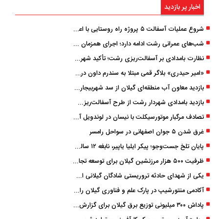
اخبار پر بازدید
شروع عملیات آسفالت ۵ پروژه راه ‌روستایی با اعتبار ۳۷۰ میلیاردی در گیلان
شب‌های عمرانی رشت ادامه دارد؛ اجرای همزمان آسفالت‌ریزی در پنج منطقه شهری
نظارت بامدادی بر آسفالت‌ریزی رشت؛ تأکید شهردار و بازرس کل بر کیفیت اجرای پروژه‌ها
«امیر حیدری» بلاگر قمی مبتلا به سندرم داون درگذشت
بازدید معاون آب منطقه‌ای گیلان از سد شهربیجار برای تداوم تأمین آب شرب استان
بازدید بامدادی شهردار رشت از طرح آسفالت‌ریزی گسترده در مناطق پنج‌گانه
تصادف مرگبار موتورسیکلت با نیسان در لوندویل آستارا/ انتقال مصدوم با اورژانس هوایی به رشت
غرق شدن ۵ جوان اصفهانی در سواحل رامسر
پایان تلخ جست‌وجو؛ پیکر ایلیا یاپیر، نابغه ۱۲ ساله لاهیجانی پیدا شد
ظرفیت ۵۰۰ هزار مرزنشین گیلان برای توسعه تجارت فعال می‌شود
یکی از شهدای حادثه تروریستی شادگان گیلانی است/ شهادت «سینا سیاه‌ نژاد» در درگیری با اشرار مسلح
آکادمی منتورشیپ در پارک علم و فناوری گیلان راه‌اندازی شد
پاداش ۳۰۰ میلیونی توزیع برق گیلان برای گزارش ماینرهای غیرمجاز