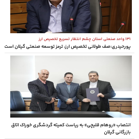
۱۳۱ واحد صنعتی استان چشم‌ انتظار تسریع تخصیص ارز
پورحیدری:صف طولانی تخصیص ارز، ترمز توسعه صنعتی گیلان است
انتصاب «روهام قلیچی» به ریاست کمیته گردشگری خوراک اتاق
بازرگانی گیلان