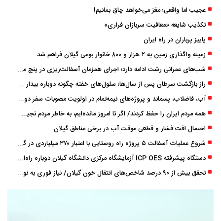
عجیب اما واقعی؛ مغز می‌خواهد چاق بمانیم!
تکذیب شایعه «معافیت سربازان فراری»
پاییز پرباران در راه ایران
زمینه واگذاری زمین به ۲ هزار و ۸۰۰ خانوار بومی گیلان فراهم شد
شب‌های عمرانی رشت ادامه دارد؛ اجرای همزمان آسفالت‌ریزی در پنج منطقه شهری
راز بازگشت سرطان پس از سال‌ها؛ سلول‌های خفته چگونه دوباره بیدار می‌شوند؟
آب، فاضلاب، پسماند و پروژه‌های نیمه‌تمام در اولویت مصوبات سفر دولت
همه مردم ایران را حفظ کردند/ اگر تا امروز مانده‌ایم، به ‌خاطر مردم نجیب ایران بوده است
احتمال افت فشار و قطعی موقت آب در برخی مناطق گیلان
شروع عملیات آسفالت ۵ پروژه راه ‌روستایی با اعتبار ۳۷۰ میلیاردی در گیلان
دستگاه پیشرفته ICP OES آزمایشگاه مرکزی دانشگاه گیلان دوباره راه‌اندازی شد
تحقق بیش از ۹۰ درصد شاخص‌های انتقال خون گیلان/ نیاز فوری به نوسازی تجهیزات آزمایشگاهی