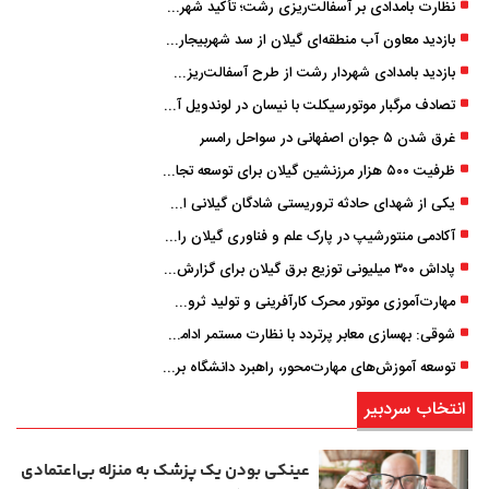
نظارت بامدادی بر آسفالت‌ریزی رشت؛ تأکید شهردار و بازرس کل بر کیفیت اجرای پروژه‌ها
بازدید معاون آب منطقه‌ای گیلان از سد شهربیجار برای تداوم تأمین آب شرب استان
بازدید بامدادی شهردار رشت از طرح آسفالت‌ریزی گسترده در مناطق پنج‌گانه
تصادف مرگبار موتورسیکلت با نیسان در لوندویل آستارا/ انتقال مصدوم با اورژانس هوایی به رشت
غرق شدن ۵ جوان اصفهانی در سواحل رامسر
ظرفیت ۵۰۰ هزار مرزنشین گیلان برای توسعه تجارت فعال می‌شود
یکی از شهدای حادثه تروریستی شادگان گیلانی است/ شهادت «سینا سیاه‌ نژاد» در درگیری با اشرار مسلح
آکادمی منتورشیپ در پارک علم و فناوری گیلان راه‌اندازی شد
پاداش ۳۰۰ میلیونی توزیع برق گیلان برای گزارش ماینرهای غیرمجاز
مهارت‌آموزی موتور محرک کارآفرینی و تولید ثروت است
شوقی: بهسازی معابر پرتردد با نظارت مستمر ادامه دارد
توسعه آموزش‌های مهارت‌محور، راهبرد دانشگاه برای تربیت نیروی متخصص است
انتخاب سردبیر
عینکی‌ بودن یک پزشک به منزله بی‌اعتمادی