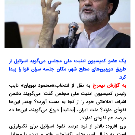
یک عضو کمیسیون امنیت ملی مجلس می‌گوید اسرائیل از
طریق دوربین‌های سطح شهر، مکان جلسه سران قوا را پیدا
کرد.
به گزارش نیمرخ
به نقل از انتخاب
،«محمود نبویان»
نایب
رئیس کمیسیون امنیت ملی مجلس گفت: می‌گویند دشمن
اشراف اطلاعاتی خود را از کجا به دست آورده؟ چقدر این‌ها
نفوذی دارند؟ ملت ایران، [بدانید] دروغ می‌گویند، این‌ها ده
درصد هم نفوذی ندارند.
وی افزود: بالاتر از نود درصد نفوذ اسرائیل برای تکنولوژی
است. به دنبال آسیب‌های تکنولوژی رفتم و دیدم با موبایل