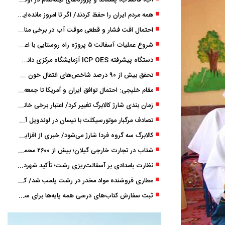
آب، فاضلاب، پسماند و پروژه‌های نیمه‌تمام در اولویت مصوبات سفر دولت
همه مردم ایران را حفظ کردند/ اگر تا امروز مانده‌ایم، به ‌خاطر مردم نجیب ایران بوده است
احتمال افت فشار و قطعی موقت آب در برخی مناطق گیلان
شروع عملیات آسفالت ۵ پروژه راه ‌روستایی با اعتبار ۳۷۰ میلیاردی در گیلان
دستگاه پیشرفته ICP OES آزمایشگاه مرکزی دانشگاه گیلان دوباره راه‌اندازی شد
تحقق بیش از ۹۰ درصد شاخص‌های انتقال خون گیلان/ نیاز فوری به نوسازی تجهیزات آزمایشگاهی
مقام خلیجی: احتمال توافق ایران و آمریکا تا جمعه 50 درصد است
زمان ‌بندی شارژ کالابرگ تغییر کرد/ اعتبار برخی خانوارها ماه بعد واریز می‌شود
تصادف مرگبار موتورسیکلت با نیسان در لوندویل آستارا/ انتقال مصدوم با اورژانس هوایی به رشت
کالابرگ سه گروه فردا شارژ می‌شود/ خبری از افزایش اعتبار نیست
شتاب در تجارت خارجی گیلان؛ بیش از ۲۶۰۰ محموله زیر ذره‌بین استاندارد
نظارت بامدادی بر آسفالت‌ریزی رشت؛ تأکید شهردار و بازرس کل بر کیفیت اجرای پروژه‌ها
عطاری فروشنده مواد مخدر در رشت پلمب شد/ کشف 8 هزار قرص و 50 لیتر شربت توهم ‌زا
ثبت سفارش کتاب‌های درسی همه پایه‌ها برای سال تحصیلی ۱۴۰۶ ۱۴۰۵ فعال شد