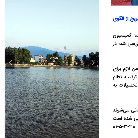
ی کشور به تدریج از الگوی
سه کمیسیون
پرورش» در دستور کار قرار گرفت و مواد ۱۱ تا ۱۵ این طرح بررسی شد؛ در
وبه کمیسیون، سن لازم برای
ین ترتیب، نظام
 عوض یکسال زودتر تحصیلات به
 از ۵ سالگی وارد دوره پیش‌دبستانی می‌شوند
ینی شده است
تا در صورت ضرورت، سازمان تعلیم و تربیت بتواند آن را اجرا کند، در واقع نظام آموزش و پرورش کشور بعد از تصویب قانون به نظام «۳-۳-۵-۱»