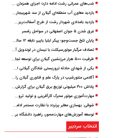
شب‌های عمرانی رشت ادامه دارد؛ اجرای همزمان آسفالت‌ریزی در پنج منطقه شهری
بازدید معاون آب منطقه‌ای گیلان از سد شهربیجار برای تداوم تأمین آب شرب استان
بازدید بامدادی شهردار رشت از طرح آسفالت‌ریزی گسترده در مناطق پنج‌گانه
غرق شدن ۵ جوان اصفهانی در سواحل رامسر
پایان تلخ جست‌وجو؛ پیکر ایلیا یاپیر، نابغه ۱۲ ساله لاهیجانی پیدا شد
تصادف مرگبار موتورسیکلت با نیسان در لوندویل آستارا/ انتقال مصدوم با اورژانس هوایی به رشت
ظرفیت ۵۰۰ هزار مرزنشین گیلان برای توسعه تجارت فعال می‌شود
یکی از شهدای حادثه تروریستی شادگان گیلانی است/ شهادت «سینا سیاه‌ نژاد» در درگیری با اشرار مسلح
آکادمی منتورشیپ در پارک علم و فناوری گیلان راه‌اندازی شد
پاداش ۳۰۰ میلیونی توزیع برق گیلان برای گزارش ماینرهای غیرمجاز
مهارت‌آموزی موتور محرک کارآفرینی و تولید ثروت است
شوقی: بهسازی معابر پرتردد با نظارت مستمر ادامه دارد
توسعه آموزش‌های مهارت‌محور، راهبرد دانشگاه برای تربیت نیروی متخصص است
انتخاب سردبیر