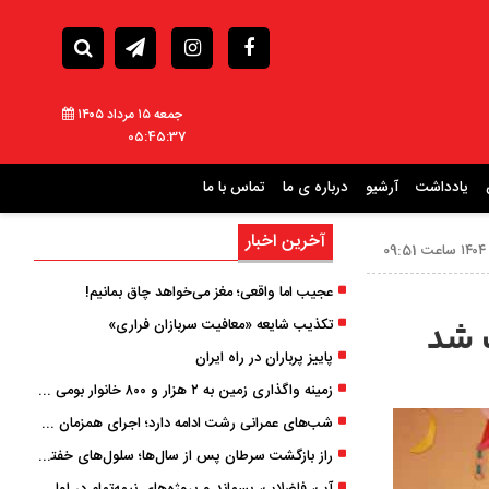
جمعه ۱۵ مرداد ۱۴۰۵
05:45:38
یادداشت
آرشیو
درباره ی ما
تماس با ما
آخرین اخبار
عجیب اما واقعی؛ مغز می‌خواهد چاق بمانیم!
تکذیب شایعه «معافیت سربازان فراری»
پاییز پرباران در راه ایران
زمینه واگذاری زمین به ۲ هزار و ۸۰۰ خانوار بومی گیلان فراهم شد
شب‌های عمرانی رشت ادامه دارد؛ اجرای همزمان آسفالت‌ریزی در پنج منطقه شهری
راز بازگشت سرطان پس از سال‌ها؛ سلول‌های خفته چگونه دوباره بیدار می‌شوند؟