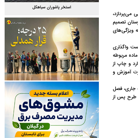
گیلان
استخر پاشوران سیاهکل
 می‌پردازد،
رستان تصمیم
ه ویژگی‌های
ست واگذاری
اده مربوطه
رد و چاپ از
ارت آموزش و
 جاری، فصل
 طرح پس از