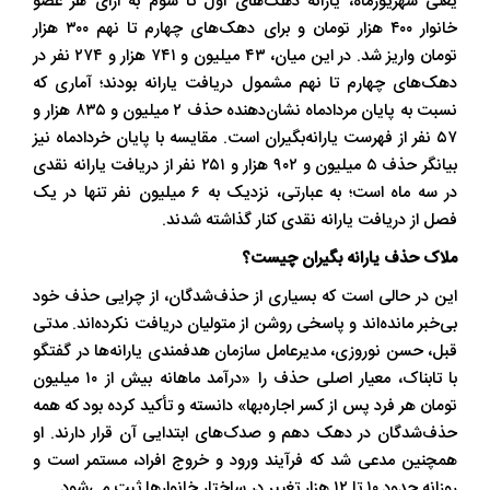
یعنی شهریورماه، یارانه دهک‌های اول تا سوم به ازای هر عضو
خانوار ۴۰۰ هزار تومان و برای دهک‌های چهارم تا نهم ۳۰۰ هزار
تومان واریز شد. در این میان، ۴۳ میلیون و ۷۴۱ هزار و ۲۷۴ نفر در
دهک‌های چهارم تا نهم مشمول دریافت یارانه بودند؛ آماری که
نسبت به پایان مردادماه نشان‌دهنده حذف ۲ میلیون و ۸۳۵ هزار و
۵۷ نفر از فهرست یارانه‌بگیران است. مقایسه با پایان خردادماه نیز
بیانگر حذف ۵ میلیون و ۹۰۲ هزار و ۲۵۱ نفر از دریافت یارانه نقدی
در سه ماه است؛ به عبارتی، نزدیک به ۶ میلیون نفر تنها در یک
فصل از دریافت یارانه نقدی کنار گذاشته شدند.
ملاک حذف یارانه بگیران چیست؟
این در حالی است که بسیاری از حذف‌شدگان، از چرایی حذف خود
بی‌خبر مانده‌اند و پاسخی روشن از متولیان دریافت نکرده‌اند. مدتی
قبل، حسن نوروزی، مدیرعامل سازمان هدفمندی یارانه‌ها در گفتگو
با تابناک، معیار اصلی حذف را «درآمد ماهانه بیش از ۱۰ میلیون
تومان هر فرد پس از کسر اجاره‌بها» دانسته و تأکید کرده بود که همه
حذف‌شدگان در دهک دهم و صدک‌های ابتدایی آن قرار دارند. او
همچنین مدعی شد که فرآیند ورود و خروج افراد، مستمر است و
روزانه حدود ۱۰ تا ۱۲ هزار تغییر در ساختار خانوارها ثبت می‌شود.