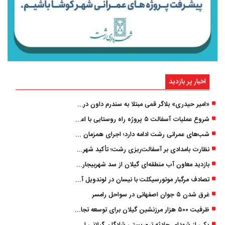
اخبار پر بازدید
«امیر حیدری» بلاگر قمی مبتلا به سندرم داون درگذشت
شروع عملیات آسفالت ۵ پروژه راه ‌روستایی با اعتبار ۳۷۰ میلیاردی در گیلان
شب‌های عمرانی رشت ادامه دارد؛ اجرای همزمان آسفالت‌ریزی در پنج منطقه شهری
نظارت بامدادی بر آسفالت‌ریزی رشت؛ تأکید شهردار و بازرس کل بر کیفیت اجرای پروژه‌ها
بازدید معاون آب منطقه‌ای گیلان از سد شهربیجار برای تداوم تأمین آب شرب استان
تصادف مرگبار موتورسیکلت با نیسان در لوندویل آستارا/ انتقال مصدوم با اورژانس هوایی به رشت
غرق شدن ۵ جوان اصفهانی در سواحل رامسر
ظرفیت ۵۰۰ هزار مرزنشین گیلان برای توسعه تجارت فعال می‌شود