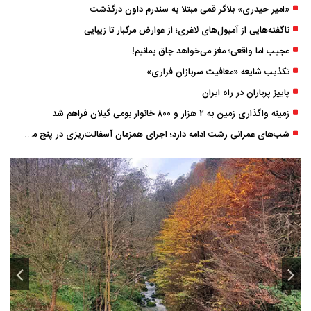
«امیر حیدری» بلاگر قمی مبتلا به سندرم داون درگذشت
ناگفته‌هایی از آمپول‌های لاغری؛ از عوارض مرگبار تا زیبایی
عجیب اما واقعی؛ مغز می‌خواهد چاق بمانیم!
تکذیب شایعه «معافیت سربازان فراری»
پاییز پرباران در راه ایران
زمینه واگذاری زمین به ۲ هزار و ۸۰۰ خانوار بومی گیلان فراهم شد
شب‌های عمرانی رشت ادامه دارد؛ اجرای همزمان آسفالت‌ریزی در پنج منطقه شهری