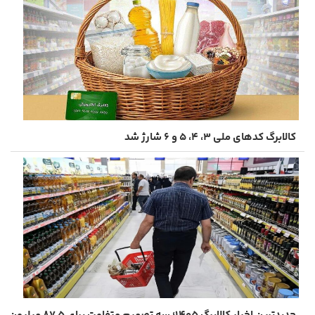
کالابرگ کدهای ملی ۳، ۴، ۵ و ۶ شارژ شد