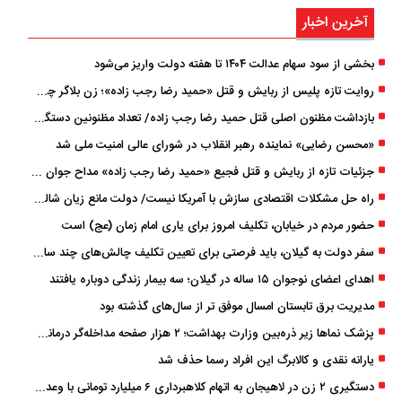
آخرین اخبار
بخشی از سود سهام عدالت ۱۴۰۴ تا هفته دولت واریز می‌شود
روایت تازه پلیس از ربایش و قتل «حمید رضا رجب ‌زاده»؛ زن بلاگر چگونه مداح جوان را به دام انداخت؟
بازداشت مظنون اصلی قتل حمید رضا رجب‌ زاده/ تعداد مظنونین دستگیر شده به ۵ نفر رسید
«محسن رضایی» نماینده رهبر انقلاب در شورای عالی امنیت ملی شد
جزئیات تازه از ربایش و قتل فجیع «حمید رضا رجب زاده» مداح جوان تهرانی؛ ۴ متهم بازداشت شدند
راه حل مشکلات اقتصادی سازش با آمریکا نیست/ دولت مانع زیان شالیکاران شود
حضور مردم در خیابان، تکلیف امروز برای یاری امام زمان (عج) است
سفر دولت به گیلان، باید فرصتی برای تعیین تکلیف چالش‌های چند ساله استان باشد
اهدای اعضای نوجوان ۱۵ ساله در گیلان؛ سه بیمار زندگی دوباره یافتند
مدیریت برق تابستان امسال موفق ‌تر از سال‌های گذشته بود
پزشک ‌نماها زیر ذره‌بین وزارت بهداشت؛ ۲ هزار صفحه مداخله‌گر درمانی مسدود شد
یارانه نقدی و کالابرگ این افراد رسما حذف شد
دستگیری ۲ زن در لاهیجان به اتهام کلاهبرداری ۶ میلیارد تومانی با وعده وام