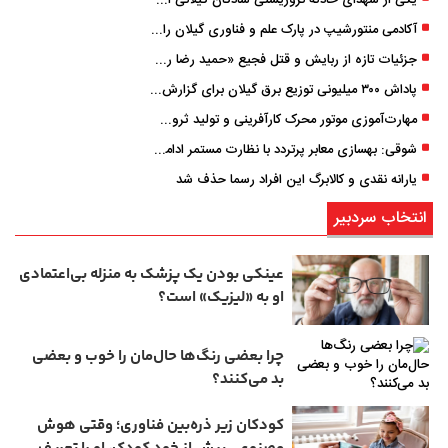
یکی از شهدای حادثه تروریستی شادگان گیلانی است/ شهادت «سینا سیاه‌ نژاد» در درگیری با اشرار مسلح
آکادمی منتورشیپ در پارک علم و فناوری گیلان راه‌اندازی شد
جزئیات تازه از ربایش و قتل فجیع «حمید رضا رجب زاده» مداح جوان تهرانی؛ ۴ متهم بازداشت شدند
پاداش ۳۰۰ میلیونی توزیع برق گیلان برای گزارش ماینرهای غیرمجاز
مهارت‌آموزی موتور محرک کارآفرینی و تولید ثروت است
شوقی: بهسازی معابر پرتردد با نظارت مستمر ادامه دارد
یارانه نقدی و کالابرگ این افراد رسما حذف شد
انتخاب سردبیر
عینکی‌ بودن یک پزشک به منزله بی‌اعتمادی
او به «لیزیک» است؟
چرا بعضی رنگ‌ها حال‌مان را خوب و بعضی
بد می‌کنند؟
کودکان زیر ذره‌بین فناوری؛ وقتی هوش