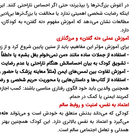
در آغوش بزرگ‌ترها را بپذیرند؛ حتی اگر احساس ناراحتی کنند. این
تاریخ
در دل روستاهای گیلان
اینکه رضایت شخصی اهمیتی ندارد یا مخالفت با بزرگ‌ترها بی‌ادبی
مطالعات نشان می‌دهد که آموزش مفهوم «نه گفتن» به کودکان، نه
دارد.
آموزش عملی «نه گفتن» و مرزگذاری
برای آموزش مؤثر این مفاهیم، باید از سنین پایین شروع کرد و از زب
- استفاده از جملات ساده مانند «من نمی‌خوام بغل بشم» یا «لطف
- تشویق کودک به بیان احساساتش هنگام ناراحتی یا عدم رضایت
- آموزش تفاوت بین لمس‌های ایمن (مثلاً معاینه پزشک با حضور و
- استفاده از کتاب‌ها و داستان‌هایی با محوریت حریم شخصی و ر
همچنین والدین باید خود الگوی رفتاری مناسبی باشند: کسب اجاز
کمربند ایمنی یا کمک در حمام.
اعتماد به نفس، امنیت و روابط سالم
کودکی که می‌داند بدنش متعلق به خودش است و می‌تواند
«نه
می‌گیرد و اعتماد به نفس بالاتری دارد. این کودک همچنین بهتر م
همدلی و تعامل اجتماعی سالم است.