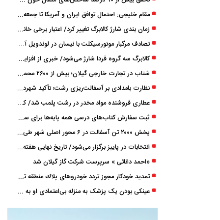
تحقق بیش از ۹۰ درصد شاخص‌های انتقال خون گیلان/ نیاز فوری به نوسازی تجهیزات آزمایشگاهی
مقام خلیجی: احتمال توافق ایران و آمریکا تا جمعه 50 درصد است
زمان ‌بندی شارژ کالابرگ تغییر کرد/ اعتبار برخی خانوارها ماه بعد واریز می‌شود
تصادف مرگبار موتورسیکلت با نیسان در لوندویل آستارا/ انتقال مصدوم با اورژانس هوایی به رشت
کالابرگ سه گروه فردا شارژ می‌شود/ خبری از افزایش اعتبار نیست
شتاب در تجارت خارجی گیلان؛ بیش از ۲۶۰۰ محموله زیر ذره‌بین استاندارد
نظارت بامدادی بر آسفالت‌ریزی رشت؛ تأکید شهردار و بازرس کل بر کیفیت اجرای پروژه‌ها
عطاری فروشنده مواد مخدر در رشت پلمب شد/ کشف 8 هزار قرص و 50 لیتر شربت توهم ‌زا
ثبت سفارش کتاب‌های درسی همه پایه‌ها برای سال تحصیلی ۱۴۰۶ ۱۴۰۵ فعال شد
پخش ۲۰۰۰ تن آسفالت در ۶ محور اصلی شهر طی یک شب
انتخابات در پاییز برگزار می‌شود/ تاریخ نهایی هفته آینده اعلام می‌شود
«احمد دانائی » سرپرست شرکت گاز گیلان شد
تمدید خودكار مجوز تردد خودروهای پلاك منطقه تا پایان آذر ۱۴۰۵
عینکی‌ بودن یک پزشک به منزله بی‌اعتمادی او به «لیزیک» است؟