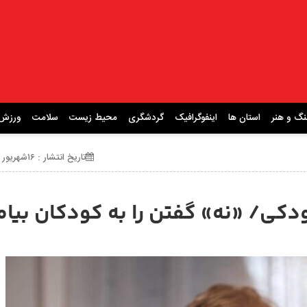
نگ و هنر
استان ها
اینفوگرافیک
گردشگری
محیط زیست
سلامت
ورزش
تاریخ انتشار : ۱۶شهریور ۱۴۰۴ ساعت 16:23
ی/ «نه» گفتن را به کودکان بیام