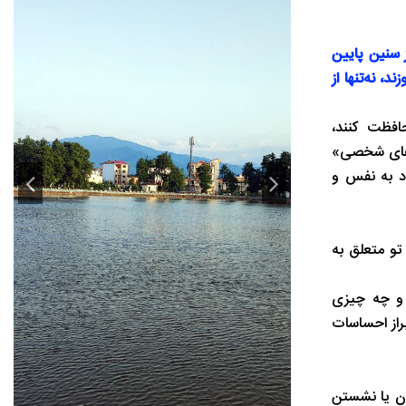
 سنین پایین
، نه‌تنها از
افظت کنند،
رزهای شخصی»
اد به نفس و
تو متعلق به
 و چه چیزی
راز احساسات
دن یا نشستن