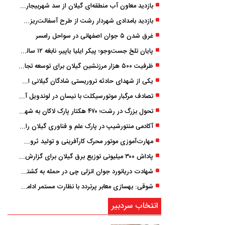
بازدید معاون آب منطقه‌ای گیلان از سد شهربیجار برای تداوم تأمین آب شرب استان
بازدید بامدادی شهردار رشت از طرح آسفالت‌ریزی گسترده در مناطق پنج‌گانه
غرق شدن ۵ جوان اصفهانی در سواحل رامسر
پایان تلخ جست‌وجو؛ پیکر ایلیا یاپیر، نابغه ۱۲ ساله لاهیجانی پیدا شد
ظرفیت ۵۰۰ هزار مرزنشین گیلان برای توسعه تجارت فعال می‌شود
یکی از شهدای حادثه تروریستی شادگان گیلانی است/ شهادت «سینا سیاه‌ نژاد» در درگیری با اشرار مسلح
تصادف مرگبار موتورسیکلت با نیسان در لوندویل آستارا/ انتقال مصدوم با اورژانس هوایی به رشت
تحول بزرگ در رشت؛ ۴۷۰ هکتار پارک لاکان به شهر ملحق می‌شود/ انتقال سند به‌ زودی
آکادمی منتورشیپ در پارک علم و فناوری گیلان راه‌اندازی شد
مهارت‌آموزی موتور محرک کارآفرینی و تولید ثروت است
پاداش ۳۰۰ میلیونی توزیع برق گیلان برای گزارش ماینرهای غیرمجاز
شهادت دریانورد جوان انزلی چی در حمله به کشتی تجاری در دریای کاسپین
شوقی: بهسازی معابر پرتردد با نظارت مستمر ادامه دارد
انتخاب سردبیر