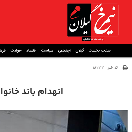
صفحه نخست
گیلان
اجتماعی
سیاست
اقتصاد
حوادث
فره
کد خبر : 18233
انهدام باند خانو