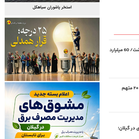
گیلان
استخر پاشوران سیاهکل
دستگیری سارقان طلافروشی در رشت/ 60 میلیارد
انهدام باند سارقان منازل در گیلان؛ ۲۰ متهم
 در گیلان؛