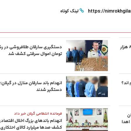
شب های همیشه روشن رشت
پاییز هزار رنگ 
https://nimrokhgila
لینک کوتاه
دستگیری باند ۳ نفره سرقت منزل در رشت؛ ۸ هزار
تومان اموال سرقتی کشف شد
اند؟
دستگیر شدند
فرمانده انتظامی گیلان خبر داد
ن
انهدام باندهای بزرگ اخلال اقتصادی
اهدا
کشف صدها میلیارد کالای احتکاری