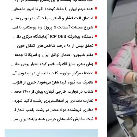
آب، فاضلاب، پسماند و پروژه‌های نیمه‌تمام در اولویت مصوبات سفر دولت
همه مردم ایران را حفظ کردند/ اگر تا امروز مانده‌ایم، به ‌خاطر مردم نجیب ایران بوده است
احتمال افت فشار و قطعی موقت آب در برخی مناطق گیلان
شروع عملیات آسفالت ۵ پروژه راه ‌روستایی با اعتبار ۳۷۰ میلیاردی در گیلان
دستگاه پیشرفته ICP OES آزمایشگاه مرکزی دانشگاه گیلان دوباره راه‌اندازی شد
تحقق بیش از ۹۰ درصد شاخص‌های انتقال خون گیلان/ نیاز فوری به نوسازی تجهیزات آزمایشگاهی
مقام خلیجی: احتمال توافق ایران و آمریکا تا جمعه 50 درصد است
زمان ‌بندی شارژ کالابرگ تغییر کرد/ اعتبار برخی خانوارها ماه بعد واریز می‌شود
تصادف مرگبار موتورسیکلت با نیسان در لوندویل آستارا/ انتقال مصدوم با اورژانس هوایی به رشت
کالابرگ سه گروه فردا شارژ می‌شود/ خبری از افزایش اعتبار نیست
شتاب در تجارت خارجی گیلان؛ بیش از ۲۶۰۰ محموله زیر ذره‌بین استاندارد
نظارت بامدادی بر آسفالت‌ریزی رشت؛ تأکید شهردار و بازرس کل بر کیفیت اجرای پروژه‌ها
عطاری فروشنده مواد مخدر در رشت پلمب شد/ کشف 8 هزار قرص و 50 لیتر شربت توهم ‌زا
ثبت سفارش کتاب‌های درسی همه پایه‌ها برای سال تحصیلی ۱۴۰۶ ۱۴۰۵ فعال شد