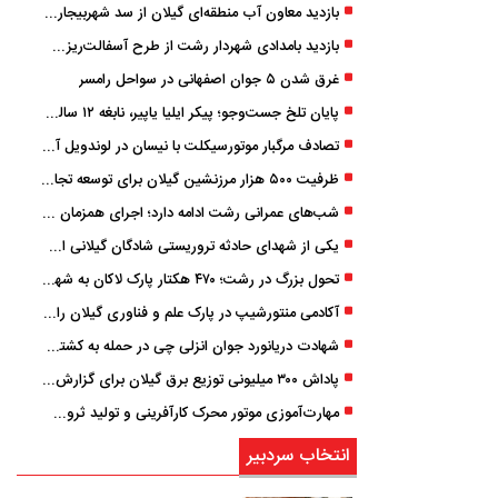
بازدید معاون آب منطقه‌ای گیلان از سد شهربیجار برای تداوم تأمین آب شرب استان
بازدید بامدادی شهردار رشت از طرح آسفالت‌ریزی گسترده در مناطق پنج‌گانه
غرق شدن ۵ جوان اصفهانی در سواحل رامسر
پایان تلخ جست‌وجو؛ پیکر ایلیا یاپیر، نابغه ۱۲ ساله لاهیجانی پیدا شد
تصادف مرگبار موتورسیکلت با نیسان در لوندویل آستارا/ انتقال مصدوم با اورژانس هوایی به رشت
ظرفیت ۵۰۰ هزار مرزنشین گیلان برای توسعه تجارت فعال می‌شود
شب‌های عمرانی رشت ادامه دارد؛ اجرای همزمان آسفالت‌ریزی در پنج منطقه شهری
یکی از شهدای حادثه تروریستی شادگان گیلانی است/ شهادت «سینا سیاه‌ نژاد» در درگیری با اشرار مسلح
تحول بزرگ در رشت؛ ۴۷۰ هکتار پارک لاکان به شهر ملحق می‌شود/ انتقال سند به‌ زودی
آکادمی منتورشیپ در پارک علم و فناوری گیلان راه‌اندازی شد
شهادت دریانورد جوان انزلی چی در حمله به کشتی تجاری در دریای کاسپین
پاداش ۳۰۰ میلیونی توزیع برق گیلان برای گزارش ماینرهای غیرمجاز
مهارت‌آموزی موتور محرک کارآفرینی و تولید ثروت است
انتخاب سردبیر