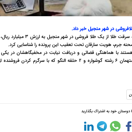
لافروشی در شهر منجیل خبر داد.
با اشاره به ارجاع پرونده سرقت طلا از یک طلا فروشی
حنه جرم، هویت سارقان تحت تعقیب این پرونده را شناسایی کرد.
ری سارقان که پدر و مادر ۴۶ ساله و دختر ۲۱ ساله هستند با هماهنگی قضائی و دریافت نیابت در مخفیگاهشان د
همجوار با کمک ماموران اداره آگاهی رودبار خبر داد و افزود: از متهمان ۶ رشته گوشواره و ۲ حلقه النگو که با س
ن
با دوستان خود به اشتراک بگذارید