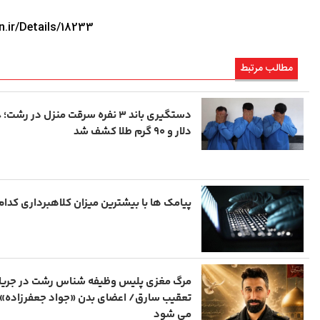
تاریخ
در دل روستاهای گیلان
n.ir/Details/18233
مطالب مرتبط
دلار و ۹۰ گرم طلا کشف شد
پیامک ها با بیشترین میزان کلاهبرداری کدام 
مرگ مغزی پلیس وظیفه شناس رشت در جریا
تعقیب سارق/ اعضای بدن «جواد جعفرزاده» 
می شود