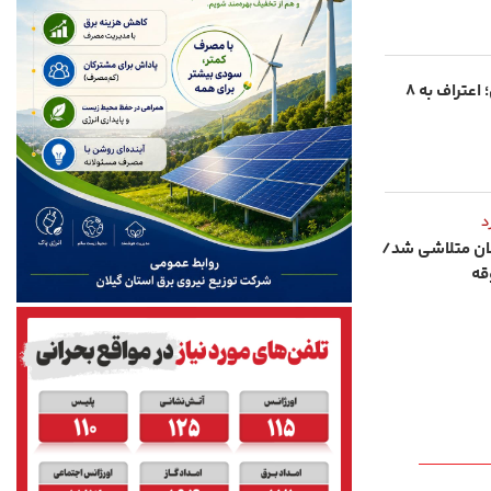
دستگیری ۵ سارق حرفه‌ای در انزلی؛ اعتراف به ۸
د
لان متلاشی شد/