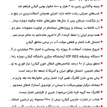
زمینه واگذاری زمین به ۲ هزار و ۸۰۰ خانوار بومی گیلان فراهم شد
شب‌های عمرانی رشت ادامه دارد؛ اجرای همزمان آسفالت‌ریزی در پنج منطقه شهری
راز بازگشت سرطان پس از سال‌ها؛ سلول‌های خفته چگونه دوباره بیدار می‌شوند؟
آب، فاضلاب، پسماند و پروژه‌های نیمه‌تمام در اولویت مصوبات سفر دولت
همه مردم ایران را حفظ کردند/ اگر تا امروز مانده‌ایم، به ‌خاطر مردم نجیب ایران بوده است
احتمال افت فشار و قطعی موقت آب در برخی مناطق گیلان
شروع عملیات آسفالت ۵ پروژه راه ‌روستایی با اعتبار ۳۷۰ میلیاردی در گیلان
دستگاه پیشرفته ICP OES آزمایشگاه مرکزی دانشگاه گیلان دوباره راه‌اندازی شد
تحقق بیش از ۹۰ درصد شاخص‌های انتقال خون گیلان/ نیاز فوری به نوسازی تجهیزات آزمایشگاهی
مقام خلیجی: احتمال توافق ایران و آمریکا تا جمعه 50 درصد است
زمان ‌بندی شارژ کالابرگ تغییر کرد/ اعتبار برخی خانوارها ماه بعد واریز می‌شود
تصادف مرگبار موتورسیکلت با نیسان در لوندویل آستارا/ انتقال مصدوم با اورژانس هوایی به رشت
کالابرگ سه گروه فردا شارژ می‌شود/ خبری از افزایش اعتبار نیست
شتاب در تجارت خارجی گیلان؛ بیش از ۲۶۰۰ محموله زیر ذره‌بین استاندارد
نظارت بامدادی بر آسفالت‌ریزی رشت؛ تأکید شهردار و بازرس کل بر کیفیت اجرای پروژه‌ها