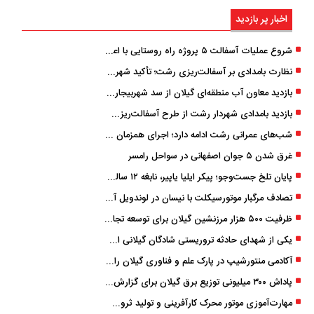
اخبار پر بازدید
شروع عملیات آسفالت ۵ پروژه راه ‌روستایی با اعتبار ۳۷۰ میلیاردی در گیلان
نظارت بامدادی بر آسفالت‌ریزی رشت؛ تأکید شهردار و بازرس کل بر کیفیت اجرای پروژه‌ها
بازدید معاون آب منطقه‌ای گیلان از سد شهربیجار برای تداوم تأمین آب شرب استان
بازدید بامدادی شهردار رشت از طرح آسفالت‌ریزی گسترده در مناطق پنج‌گانه
شب‌های عمرانی رشت ادامه دارد؛ اجرای همزمان آسفالت‌ریزی در پنج منطقه شهری
غرق شدن ۵ جوان اصفهانی در سواحل رامسر
پایان تلخ جست‌وجو؛ پیکر ایلیا یاپیر، نابغه ۱۲ ساله لاهیجانی پیدا شد
تصادف مرگبار موتورسیکلت با نیسان در لوندویل آستارا/ انتقال مصدوم با اورژانس هوایی به رشت
ظرفیت ۵۰۰ هزار مرزنشین گیلان برای توسعه تجارت فعال می‌شود
یکی از شهدای حادثه تروریستی شادگان گیلانی است/ شهادت «سینا سیاه‌ نژاد» در درگیری با اشرار مسلح
آکادمی منتورشیپ در پارک علم و فناوری گیلان راه‌اندازی شد
پاداش ۳۰۰ میلیونی توزیع برق گیلان برای گزارش ماینرهای غیرمجاز
مهارت‌آموزی موتور محرک کارآفرینی و تولید ثروت است