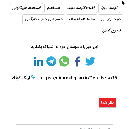
کارمند دویا
اخراج کارمند دولت
استخدام
استخدام غیرقانونی
دولت رئیسی
محمدباقر قالیباف
حسینعلی حاجی دلیگانی
نیمرخ گیلان
این خبر را با دوستان خود به اشتراک بگذارید
https://nimrokhgilan.ir/Details/18199
لینک کوتاه
نظر شما