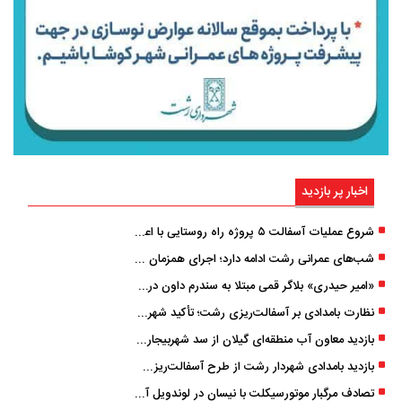
اخبار پر بازدید
شروع عملیات آسفالت ۵ پروژه راه ‌روستایی با اعتبار ۳۷۰ میلیاردی در گیلان
شب‌های عمرانی رشت ادامه دارد؛ اجرای همزمان آسفالت‌ریزی در پنج منطقه شهری
«امیر حیدری» بلاگر قمی مبتلا به سندرم داون درگذشت
نظارت بامدادی بر آسفالت‌ریزی رشت؛ تأکید شهردار و بازرس کل بر کیفیت اجرای پروژه‌ها
بازدید معاون آب منطقه‌ای گیلان از سد شهربیجار برای تداوم تأمین آب شرب استان
بازدید بامدادی شهردار رشت از طرح آسفالت‌ریزی گسترده در مناطق پنج‌گانه
تصادف مرگبار موتورسیکلت با نیسان در لوندویل آستارا/ انتقال مصدوم با اورژانس هوایی به رشت