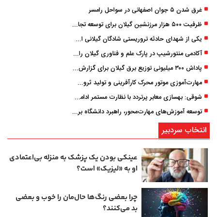
غرق شدن ۵ جوان اصفهانی در سواحل رامسر
ظرفیت ۵۰۰ هزار مرزنشین گیلان برای توسعه تجارت فعال می‌شود
یکی از شهدای حادثه تروریستی شادگان گیلانی است/ شهادت «سینا سیاه‌ نژاد» در درگیری با اشرار مسلح
آکادمی منتورشیپ در پارک علم و فناوری گیلان راه‌اندازی شد
پاداش ۳۰۰ میلیونی توزیع برق گیلان برای گزارش ماینرهای غیرمجاز
مهارت‌آموزی موتور محرک کارآفرینی و تولید ثروت است
شوقی: بهسازی معابر پرتردد با نظارت مستمر ادامه دارد
توسعه آموزش‌های مهارت‌محور، راهبرد دانشگاه برای تربیت نیروی متخصص است
انتخاب سردبیر
عینکی‌ بودن یک پزشک به منزله بی‌اعتمادی
او به «لیزیک» است؟
چرا بعضی رنگ‌ها حال‌مان را خوب و بعضی
بد می‌کنند؟