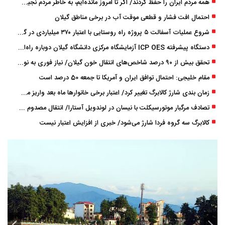
همه مردم ایران را حفظ کردند/ اگر تا امروز مانده‌ایم، به ‌خاطر مردم نجیب ایران بوده است
احتمال افت فشار و قطعی موقت آب در برخی مناطق گیلان
شروع عملیات آسفالت ۵ پروژه راه ‌روستایی با اعتبار ۳۷۰ میلیاردی در گیلان
دستگاه پیشرفته ICP OES آزمایشگاه مرکزی دانشگاه گیلان دوباره راه‌اندازی شد
تحقق بیش از ۹۰ درصد شاخص‌های انتقال خون گیلان/ نیاز فوری به نوسازی تجهیزات آزمایشگاهی
مقام خلیجی: احتمال توافق ایران و آمریکا تا جمعه 50 درصد است
زمان ‌بندی شارژ کالابرگ تغییر کرد/ اعتبار برخی خانوارها ماه بعد واریز می‌شود
تصادف مرگبار موتورسیکلت با نیسان در لوندویل آستارا/ انتقال مصدوم با اورژانس هوایی به رشت
کالابرگ سه گروه فردا شارژ می‌شود/ خبری از افزایش اعتبار نیست