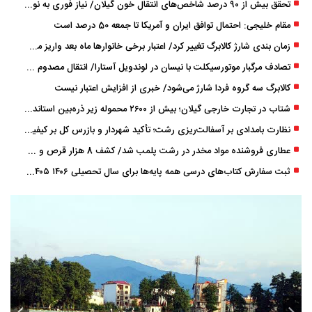
تحقق بیش از ۹۰ درصد شاخص‌های انتقال خون گیلان/ نیاز فوری به نوسازی تجهیزات آزمایشگاهی
مقام خلیجی: احتمال توافق ایران و آمریکا تا جمعه 50 درصد است
زمان ‌بندی شارژ کالابرگ تغییر کرد/ اعتبار برخی خانوارها ماه بعد واریز می‌شود
تصادف مرگبار موتورسیکلت با نیسان در لوندویل آستارا/ انتقال مصدوم با اورژانس هوایی به رشت
کالابرگ سه گروه فردا شارژ می‌شود/ خبری از افزایش اعتبار نیست
شتاب در تجارت خارجی گیلان؛ بیش از ۲۶۰۰ محموله زیر ذره‌بین استاندارد
نظارت بامدادی بر آسفالت‌ریزی رشت؛ تأکید شهردار و بازرس کل بر کیفیت اجرای پروژه‌ها
عطاری فروشنده مواد مخدر در رشت پلمب شد/ کشف 8 هزار قرص و 50 لیتر شربت توهم ‌زا
ثبت سفارش کتاب‌های درسی همه پایه‌ها برای سال تحصیلی ۱۴۰۶ ۱۴۰۵ فعال شد