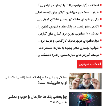
تصادف مرگبار موتورسیکلت با نیسان در لوندویل آستارا/ انتقال مصدوم با اورژانس هوایی به رشت
ظرفیت ۵۰۰ هزار مرزنشین گیلان برای توسعه تجارت فعال می‌شود
یکی از شهدای حادثه تروریستی شادگان گیلانی است/ شهادت «سینا سیاه‌ نژاد» در درگیری با اشرار مسلح
آکادمی منتورشیپ در پارک علم و فناوری گیلان راه‌اندازی شد
پاداش ۳۰۰ میلیونی توزیع برق گیلان برای گزارش ماینرهای غیرمجاز
مهارت‌آموزی موتور محرک کارآفرینی و تولید ثروت است
شوقی: بهسازی معابر پرتردد با نظارت مستمر ادامه دارد
توسعه آموزش‌های مهارت‌محور، راهبرد دانشگاه برای تربیت نیروی متخصص است
انتخاب سردبیر
عینکی‌ بودن یک پزشک به منزله بی‌اعتمادی
او به «لیزیک» است؟
چرا بعضی رنگ‌ها حال‌مان را خوب و بعضی
بد می‌کنند؟