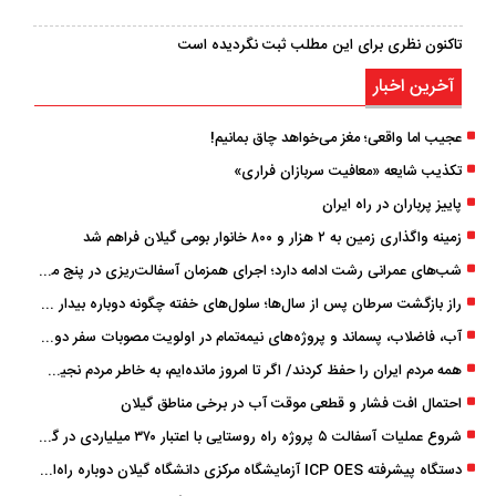
تاکنون نظری برای این مطلب ثبت نگردیده است
آخرین اخبار
عجیب اما واقعی؛ مغز می‌خواهد چاق بمانیم!
تکذیب شایعه «معافیت سربازان فراری»
پاییز پرباران در راه ایران
زمینه واگذاری زمین به ۲ هزار و ۸۰۰ خانوار بومی گیلان فراهم شد
شب‌های عمرانی رشت ادامه دارد؛ اجرای همزمان آسفالت‌ریزی در پنج منطقه شهری
راز بازگشت سرطان پس از سال‌ها؛ سلول‌های خفته چگونه دوباره بیدار می‌شوند؟
آب، فاضلاب، پسماند و پروژه‌های نیمه‌تمام در اولویت مصوبات سفر دولت
همه مردم ایران را حفظ کردند/ اگر تا امروز مانده‌ایم، به ‌خاطر مردم نجیب ایران بوده است
احتمال افت فشار و قطعی موقت آب در برخی مناطق گیلان
شروع عملیات آسفالت ۵ پروژه راه ‌روستایی با اعتبار ۳۷۰ میلیاردی در گیلان
دستگاه پیشرفته ICP OES آزمایشگاه مرکزی دانشگاه گیلان دوباره راه‌اندازی شد