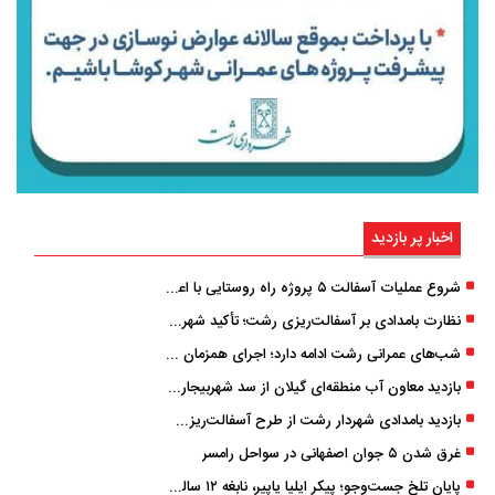
اخبار پر بازدید
شروع عملیات آسفالت ۵ پروژه راه ‌روستایی با اعتبار ۳۷۰ میلیاردی در گیلان
نظارت بامدادی بر آسفالت‌ریزی رشت؛ تأکید شهردار و بازرس کل بر کیفیت اجرای پروژه‌ها
شب‌های عمرانی رشت ادامه دارد؛ اجرای همزمان آسفالت‌ریزی در پنج منطقه شهری
بازدید معاون آب منطقه‌ای گیلان از سد شهربیجار برای تداوم تأمین آب شرب استان
بازدید بامدادی شهردار رشت از طرح آسفالت‌ریزی گسترده در مناطق پنج‌گانه
غرق شدن ۵ جوان اصفهانی در سواحل رامسر
پایان تلخ جست‌وجو؛ پیکر ایلیا یاپیر، نابغه ۱۲ ساله لاهیجانی پیدا شد