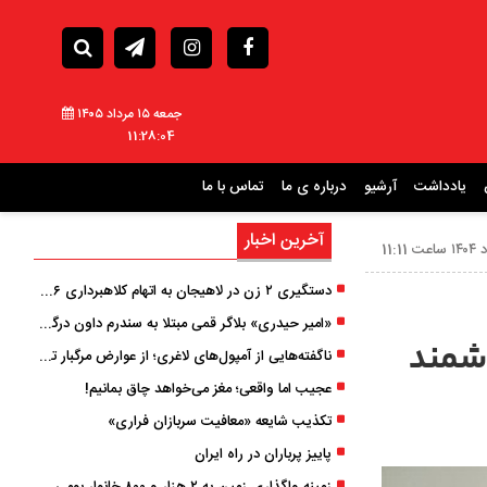
جمعه ۱۵ مرداد ۱۴۰۵
11:28:06
یادداشت
آرشیو
درباره ی ما
تماس با ما
آخرین اخبار
دستگیری ۲ زن در لاهیجان به اتهام کلاهبرداری ۶ میلیارد تومانی با وعده وام
«امیر حیدری» بلاگر قمی مبتلا به سندرم داون درگذشت
وشمند
ناگفته‌هایی از آمپول‌های لاغری؛ از عوارض مرگبار تا زیبایی
عجیب اما واقعی؛ مغز می‌خواهد چاق بمانیم!
تکذیب شایعه «معافیت سربازان فراری»
پاییز پرباران در راه ایران