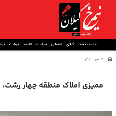
صفحه نخست
گیلان
اجتماعی
سیاست
اقتصاد
حوادث
فره
کد خبر : 17991
ممیزی املاک منطقه چهار رشت، 