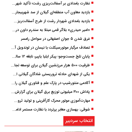
نظارت بامدادی بر آسفالت‌ریزی رشت؛ تأکید شهردار و بازرس کل بر کیفیت اجرای پروژه‌ها
بازدید معاون آب منطقه‌ای گیلان از سد شهربیجار برای تداوم تأمین آب شرب استان
بازدید بامدادی شهردار رشت از طرح آسفالت‌ریزی گسترده در مناطق پنج‌گانه
«امیر حیدری» بلاگر قمی مبتلا به سندرم داون درگذشت
غرق شدن ۵ جوان اصفهانی در سواحل رامسر
تصادف مرگبار موتورسیکلت با نیسان در لوندویل آستارا/ انتقال مصدوم با اورژانس هوایی به رشت
پایان تلخ جست‌وجو؛ پیکر ایلیا یاپیر، نابغه ۱۲ ساله لاهیجانی پیدا شد
ظرفیت ۵۰۰ هزار مرزنشین گیلان برای توسعه تجارت فعال می‌شود
یکی از شهدای حادثه تروریستی شادگان گیلانی است/ شهادت «سینا سیاه‌ نژاد» در درگیری با اشرار مسلح
آکادمی منتورشیپ در پارک علم و فناوری گیلان راه‌اندازی شد
پاداش ۳۰۰ میلیونی توزیع برق گیلان برای گزارش ماینرهای غیرمجاز
مهارت‌آموزی موتور محرک کارآفرینی و تولید ثروت است
شوقی: بهسازی معابر پرتردد با نظارت مستمر ادامه دارد
انتخاب سردبیر