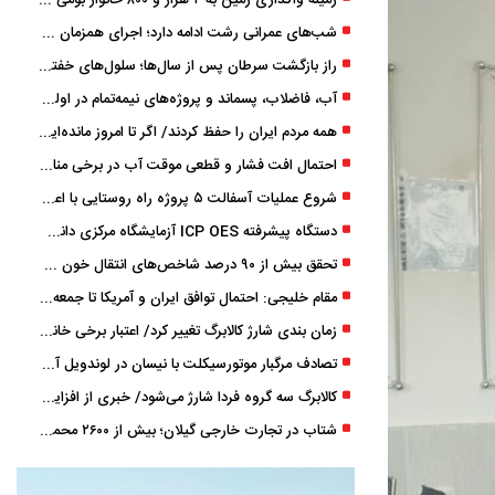
زمینه واگذاری زمین به ۲ هزار و ۸۰۰ خانوار بومی گیلان فراهم شد
شب‌های عمرانی رشت ادامه دارد؛ اجرای همزمان آسفالت‌ریزی در پنج منطقه شهری
راز بازگشت سرطان پس از سال‌ها؛ سلول‌های خفته چگونه دوباره بیدار می‌شوند؟
آب، فاضلاب، پسماند و پروژه‌های نیمه‌تمام در اولویت مصوبات سفر دولت
همه مردم ایران را حفظ کردند/ اگر تا امروز مانده‌ایم، به ‌خاطر مردم نجیب ایران بوده است
احتمال افت فشار و قطعی موقت آب در برخی مناطق گیلان
شروع عملیات آسفالت ۵ پروژه راه ‌روستایی با اعتبار ۳۷۰ میلیاردی در گیلان
دستگاه پیشرفته ICP OES آزمایشگاه مرکزی دانشگاه گیلان دوباره راه‌اندازی شد
تحقق بیش از ۹۰ درصد شاخص‌های انتقال خون گیلان/ نیاز فوری به نوسازی تجهیزات آزمایشگاهی
مقام خلیجی: احتمال توافق ایران و آمریکا تا جمعه 50 درصد است
زمان ‌بندی شارژ کالابرگ تغییر کرد/ اعتبار برخی خانوارها ماه بعد واریز می‌شود
تصادف مرگبار موتورسیکلت با نیسان در لوندویل آستارا/ انتقال مصدوم با اورژانس هوایی به رشت
کالابرگ سه گروه فردا شارژ می‌شود/ خبری از افزایش اعتبار نیست
شتاب در تجارت خارجی گیلان؛ بیش از ۲۶۰۰ محموله زیر ذره‌بین استاندارد