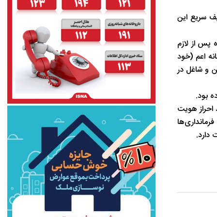
یف سریع این
«ظرف سه ماه پس از لازم
نه اعم (خود
ن و شاغل در
ه بود.
د احراز هویت
فرمانداری‌ها
 دارد.