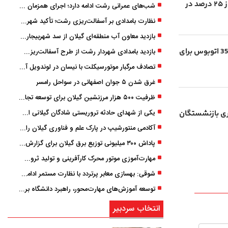
تمدید اجاره مسکن با افزایش بیش از ۲۵ درصد در
شب‌های عمرانی رشت ادامه دارد؛ اجرای همزمان آسفالت‌ریزی در پنج منطقه شهری
نظارت بامدادی بر آسفالت‌ریزی رشت؛ تأکید شهردار و بازرس کل بر کیفیت اجرای پروژه‌ها
بازدید معاون آب منطقه‌ای گیلان از سد شهربیجار برای تداوم تأمین آب شرب استان
رشت در مسیر بدرقه تاریخی؛ اعزام 35 اتوبوس برای
بازدید بامدادی شهردار رشت از طرح آسفالت‌ریزی گسترده در مناطق پنج‌گانه
تصادف مرگبار موتورسیکلت با نیسان در لوندویل آستارا/ انتقال مصدوم با اورژانس هوایی به رشت
غرق شدن ۵ جوان اصفهانی در سواحل رامسر
ظرفیت ۵۰۰ هزار مرزنشین گیلان برای توسعه تجارت فعال می‌شود
یکی از شهدای حادثه تروریستی شادگان گیلانی است/ شهادت «سینا سیاه‌ نژاد» در درگیری با اشرار مسلح
ستمری بازنشستگان
آکادمی منتورشیپ در پارک علم و فناوری گیلان راه‌اندازی شد
پاداش ۳۰۰ میلیونی توزیع برق گیلان برای گزارش ماینرهای غیرمجاز
مهارت‌آموزی موتور محرک کارآفرینی و تولید ثروت است
شوقی: بهسازی معابر پرتردد با نظارت مستمر ادامه دارد
توسعه آموزش‌های مهارت‌محور، راهبرد دانشگاه برای تربیت نیروی متخصص است
انتخاب سردبیر