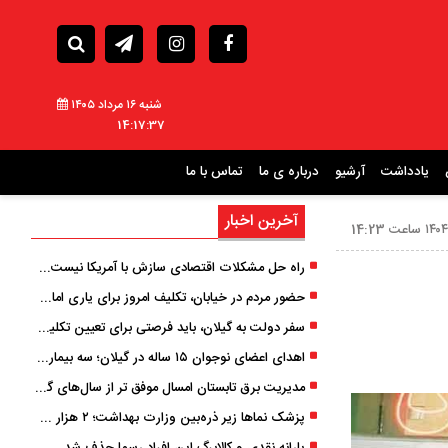
شنبه ۱۶ مرداد ۱۴۰۵
14:17:39
یادداشت
آرشیو
درباره ی ما
تماس با ما
آخرین اخبار
راه حل مشکلات اقتصادی سازش با آمریکا نیست/ دولت مانع زیان شالیکاران شود
حضور مردم در خیابان، تکلیف امروز برای یاری امام زمان (عج) است
سفر دولت به گیلان، باید فرصتی برای تعیین تکلیف چالش‌های چند ساله استان باشد
اهدای اعضای نوجوان ۱۵ ساله در گیلان؛ سه بیمار زندگی دوباره یافتند
مدیریت برق تابستان امسال موفق ‌تر از سال‌های گذشته بود
پزشک ‌نماها زیر ذره‌بین وزارت بهداشت؛ ۲ هزار صفحه مداخله‌گر درمانی مسدود شد