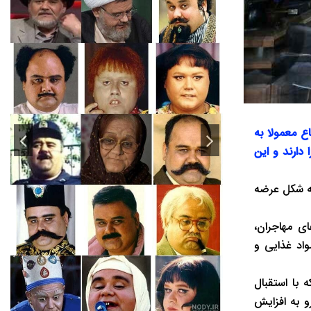
ع معمولا به
دارند و این
تباع به شکل عرضه
ی مهاجران،
واد غذایی و
وضوعی که با استقبال
و به افزایش