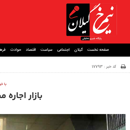
صفحه نخست
گیلان
اجتماعی
سیاست
اقتصاد
حوادث
فره
کد خبر : 17793
با خروج ۵۰۰ هزا
بازار اجاره