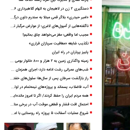
یارانه نقدی و کالابرگ این افراد رسما حذف شد
دستگیری ۲ زن در لاهیجان به اتهام کلاهبرداری ۶ میلیارد تومانی با وعده وام
«امیر حیدری» بلاگر قمی مبتلا به سندرم داون درگذشت
ناگفته‌هایی از آمپول‌های لاغری؛ از عوارض مرگبار تا زیبایی
عجیب اما واقعی؛ مغز می‌خواهد چاق بمانیم!
تکذیب شایعه «معافیت سربازان فراری»
پاییز پرباران در راه ایران
زمینه واگذاری زمین به ۲ هزار و ۸۰۰ خانوار بومی گیلان فراهم شد
شب‌های عمرانی رشت ادامه دارد؛ اجرای همزمان آسفالت‌ریزی در پنج منطقه شهری
راز بازگشت سرطان پس از سال‌ها؛ سلول‌های خفته چگونه دوباره بیدار می‌شوند؟
آب، فاضلاب، پسماند و پروژه‌های نیمه‌تمام در اولویت مصوبات سفر دولت
همه مردم ایران را حفظ کردند/ اگر تا امروز مانده‌ایم، به ‌خاطر مردم نجیب ایران بوده است
احتمال افت فشار و قطعی موقت آب در برخی مناطق گیلان
شروع عملیات آسفالت ۵ پروژه راه ‌روستایی با اعتبار ۳۷۰ میلیاردی در گیلان