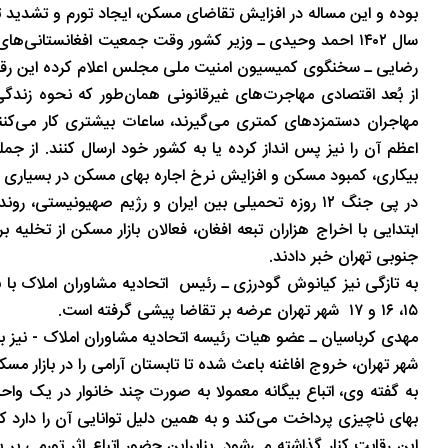
بوده و این مساله در افزایش تقاضای مسکن، ایجاد تورم و تشدید تن
ان
شب های همیشه روشن رشت
سال ۱۴۰۲ احمد وحیدی ـ وزیر کشور وقت جمعیت افغانستانی‌ها
رضایی ـ سخنگوی کمیسیون امنیت ملی مجلس اعلام کرده این رقم به شش میلیون و ۰
از بُعد اقتصادی مهاجرت‌های غیرقانونی همان‌طور که نحوه زندگی 
مهاجران دستمزدهای کمتری می‌گیرند، ساعات بیشتری کار می‌کن
اعظم آن را نیز پس انداز کرده یا به کشور خود ارسال کنند. از 
بیکاری، کمبود مسکن و افزایش نرخ اجاره بهای مسکن در بسیاری 
در پی جنگ ۱۲ روزه تحمیلی بین ایران و رژیم صهیونیست
ابتدایی با اخراج هزاران تبعه افغان، فعالان بازار مسکن از تخل
جنوبی تهران خبر دادند.
به تازگی نیز کیانوش گودرزی ـ رئیس اتحادیه مشاوران املاک با بی
۱۵، ۱۶ و ۱۷ شهر تهران عرضه بر تقاضا پیشی گرفته است.
مهدی کرباسیان ـ عضو هیات رئیسه اتحادیه مشاوران املاک - نیز ب
شهر تهران، خروج افاغنه باعث شده تا تابستان آرامی را در بازار مسک
به گفته وی، اتباع بیگانه معمولا به صورت چند خانوار در یک وا
بهای ناچیزی پرداخت می‌کند و به همین دلیل توانایی آن را دارد که
این رقابت کنار گذاشته می‌شود. بنابراین حضور اتباع اثر تورمی بر ب