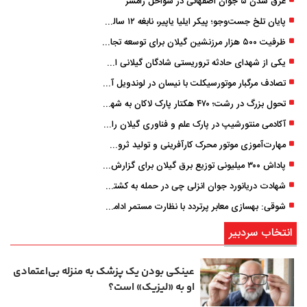
غرق شدن ۵ جوان اصفهانی در سواحل رامسر
پایان تلخ جست‌وجو؛ پیکر ایلیا یاپیر، نابغه ۱۲ ساله لاهیجانی پیدا شد
ظرفیت ۵۰۰ هزار مرزنشین گیلان برای توسعه تجارت فعال می‌شود
یکی از شهدای حادثه تروریستی شادگان گیلانی است/ شهادت «سینا سیاه‌ نژاد» در درگیری با اشرار مسلح
تصادف مرگبار موتورسیکلت با نیسان در لوندویل آستارا/ انتقال مصدوم با اورژانس هوایی به رشت
تحول بزرگ در رشت؛ ۴۷۰ هکتار پارک لاکان به شهر ملحق می‌شود/ انتقال سند به‌ زودی
آکادمی منتورشیپ در پارک علم و فناوری گیلان راه‌اندازی شد
مهارت‌آموزی موتور محرک کارآفرینی و تولید ثروت است
پاداش ۳۰۰ میلیونی توزیع برق گیلان برای گزارش ماینرهای غیرمجاز
شهادت دریانورد جوان انزلی چی در حمله به کشتی تجاری در دریای کاسپین
شوقی: بهسازی معابر پرتردد با نظارت مستمر ادامه دارد
انتخاب سردبیر
عینکی‌ بودن یک پزشک به منزله بی‌اعتمادی
او به «لیزیک» است؟