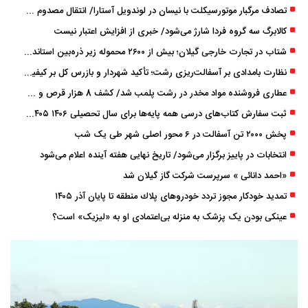
تصادف مرگبار موتورسیکلت با نیسان در لوندویل آستارا/ انتقال مصدوم با اورژانس هوایی به رشت
کالابرگ سه گروه فردا شارژ می‌شود/ خبری از افزایش اعتبار نیست
شتاب در تجارت خارجی گیلان؛ بیش از ۲۶۰۰ محموله زیر ذره‌بین استاندارد
نظارت بامدادی بر آسفالت‌ریزی رشت؛ تأکید شهردار و بازرس کل بر کیفیت اجرای پروژه‌ها
عطاری فروشنده مواد مخدر در رشت پلمب شد/ کشف 8 هزار قرص و 50 لیتر شربت توهم ‌زا
ثبت سفارش کتاب‌های درسی همه پایه‌ها برای سال تحصیلی ۱۴۰۶ ۱۴۰۵ فعال شد
پخش ۲۰۰۰ تن آسفالت در ۶ محور اصلی شهر طی یک شب
انتخابات در پاییز برگزار می‌شود/ تاریخ نهایی هفته آینده اعلام می‌شود
«احمد دانائی » سرپرست شرکت گاز گیلان شد
تمدید خودكار مجوز تردد خودروهای پلاك منطقه تا پایان آذر ۱۴۰۵
عینکی‌ بودن یک پزشک به منزله بی‌اعتمادی او به «لیزیک» است؟