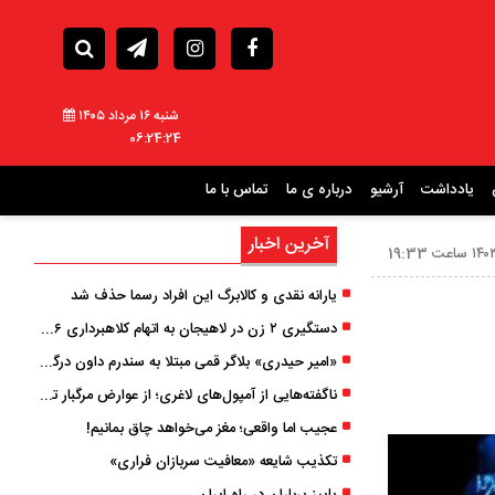
شنبه ۱۶ مرداد ۱۴۰۵
06:24:25
یادداشت
آرشیو
درباره ی ما
تماس با ما
آخرین اخبار
یارانه نقدی و کالابرگ این افراد رسما حذف شد
دستگیری ۲ زن در لاهیجان به اتهام کلاهبرداری ۶ میلیارد تومانی با وعده وام
«امیر حیدری» بلاگر قمی مبتلا به سندرم داون درگذشت
ناگفته‌هایی از آمپول‌های لاغری؛ از عوارض مرگبار تا زیبایی
عجیب اما واقعی؛ مغز می‌خواهد چاق بمانیم!
تکذیب شایعه «معافیت سربازان فراری»