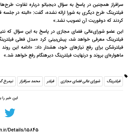
سرافراز همچنین در پاسخ به سؤال دیجیاتو درباره تفاوت طرح‌های 
تاریخ
در دل روستاهای گیلان
فیلترینگ طرح دیگری به شورا ارائه نشده، گفت: «البته در جلسه ق
کردند که دوفوریت آن تصویب نشد.»
این عضو شورای‌عالی فضای مجازی در پاسخ به این سؤال که نتی
فیلترشکن برای رفع نیازهای خود، هشدار داد: «ادامه این رون
ماهواره‌ای بروند و درنهایت فیلترینگ دیرهنگام رفع خواهد شد.»
فیلترینگ
شورای عالی فضای مجازی
فیلتر
محمد سرافراز
نیمرخ گی
این خبر را 
n.ir/Details/15845