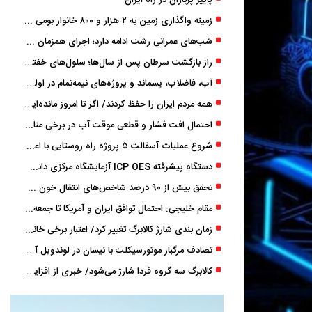
پاییز پرباران در راه ایران
زمینه واگذاری زمین به ۲ هزار و ۸۰۰ خانوار بومی گیلان فراهم شد
شب‌های عمرانی رشت ادامه دارد؛ اجرای همزمان آسفالت‌ریزی در پنج منطقه شهری
راز بازگشت سرطان پس از سال‌ها؛ سلول‌های خفته چگونه دوباره بیدار می‌شوند؟
آب، فاضلاب، پسماند و پروژه‌های نیمه‌تمام در اولویت مصوبات سفر دولت
همه مردم ایران را حفظ کردند/ اگر تا امروز مانده‌ایم، به ‌خاطر مردم نجیب ایران بوده است
احتمال افت فشار و قطعی موقت آب در برخی مناطق گیلان
شروع عملیات آسفالت ۵ پروژه راه ‌روستایی با اعتبار ۳۷۰ میلیاردی در گیلان
دستگاه پیشرفته ICP OES آزمایشگاه مرکزی دانشگاه گیلان دوباره راه‌اندازی شد
تحقق بیش از ۹۰ درصد شاخص‌های انتقال خون گیلان/ نیاز فوری به نوسازی تجهیزات آزمایشگاهی
مقام خلیجی: احتمال توافق ایران و آمریکا تا جمعه 50 درصد است
زمان ‌بندی شارژ کالابرگ تغییر کرد/ اعتبار برخی خانوارها ماه بعد واریز می‌شود
تصادف مرگبار موتورسیکلت با نیسان در لوندویل آستارا/ انتقال مصدوم با اورژانس هوایی به رشت
کالابرگ سه گروه فردا شارژ می‌شود/ خبری از افزایش اعتبار نیست