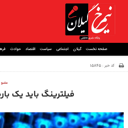
صفحه نخست
گیلان
اجتماعی
سیاست
اقتصاد
حوادث
فره
کد خبر : 15845
عضو ش
فیلترینگ باید یک بار