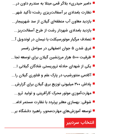
«امیر حیدری» بلاگر قمی مبتلا به سندرم داون درگذشت
نظارت بامدادی بر آسفالت‌ریزی رشت؛ تأکید شهردار و بازرس کل بر کیفیت اجرای پروژه‌ها
بازدید معاون آب منطقه‌ای گیلان از سد شهربیجار برای تداوم تأمین آب شرب استان
بازدید بامدادی شهردار رشت از طرح آسفالت‌ریزی گسترده در مناطق پنج‌گانه
تصادف مرگبار موتورسیکلت با نیسان در لوندویل آستارا/ انتقال مصدوم با اورژانس هوایی به رشت
غرق شدن ۵ جوان اصفهانی در سواحل رامسر
ظرفیت ۵۰۰ هزار مرزنشین گیلان برای توسعه تجارت فعال می‌شود
یکی از شهدای حادثه تروریستی شادگان گیلانی است/ شهادت «سینا سیاه‌ نژاد» در درگیری با اشرار مسلح
آکادمی منتورشیپ در پارک علم و فناوری گیلان راه‌اندازی شد
پاداش ۳۰۰ میلیونی توزیع برق گیلان برای گزارش ماینرهای غیرمجاز
مهارت‌آموزی موتور محرک کارآفرینی و تولید ثروت است
شوقی: بهسازی معابر پرتردد با نظارت مستمر ادامه دارد
توسعه آموزش‌های مهارت‌محور، راهبرد دانشگاه برای تربیت نیروی متخصص است
انتخاب سردبیر