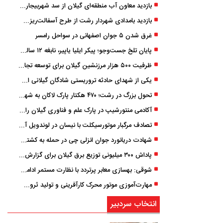
بازدید معاون آب منطقه‌ای گیلان از سد شهربیجار برای تداوم تأمین آب شرب استان
بازدید بامدادی شهردار رشت از طرح آسفالت‌ریزی گسترده در مناطق پنج‌گانه
غرق شدن ۵ جوان اصفهانی در سواحل رامسر
پایان تلخ جست‌وجو؛ پیکر ایلیا یاپیر، نابغه ۱۲ ساله لاهیجانی پیدا شد
ظرفیت ۵۰۰ هزار مرزنشین گیلان برای توسعه تجارت فعال می‌شود
یکی از شهدای حادثه تروریستی شادگان گیلانی است/ شهادت «سینا سیاه‌ نژاد» در درگیری با اشرار مسلح
تحول بزرگ در رشت؛ ۴۷۰ هکتار پارک لاکان به شهر ملحق می‌شود/ انتقال سند به‌ زودی
آکادمی منتورشیپ در پارک علم و فناوری گیلان راه‌اندازی شد
تصادف مرگبار موتورسیکلت با نیسان در لوندویل آستارا/ انتقال مصدوم با اورژانس هوایی به رشت
شهادت دریانورد جوان انزلی چی در حمله به کشتی تجاری در دریای کاسپین
پاداش ۳۰۰ میلیونی توزیع برق گیلان برای گزارش ماینرهای غیرمجاز
شوقی: بهسازی معابر پرتردد با نظارت مستمر ادامه دارد
مهارت‌آموزی موتور محرک کارآفرینی و تولید ثروت است
انتخاب سردبیر