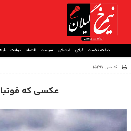
صفحه نخست
گیلان
اجتماعی
سیاست
اقتصاد
حوادث
فره
کد خبر : 15497
عکسی که فوتبال 