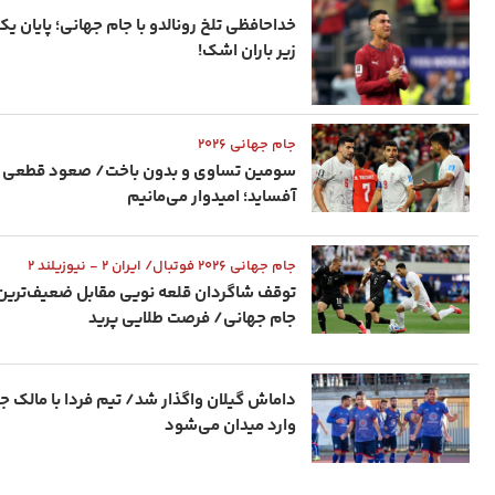
خداحافظی تلخ رونالدو با جام جهانی؛ پایان یک 
زیر باران اشک!
جام‌ جهانی ۲۰۲۶
سومین تساوی و بدون باخت/ صعود قطعی در
آفساید؛ امیدوار می‌مانیم
جام جهانی ۲۰۲۶ فوتبال/ ایران ۲ - نیوزیلند ۲
توقف شاگردان قلعه نویی مقابل ضعیف‌ترین
جام جهانی/ فرصت طلایی پرید
داماش گیلان واگذار شد/ تیم فردا با مالک ج
وارد میدان می‌شود