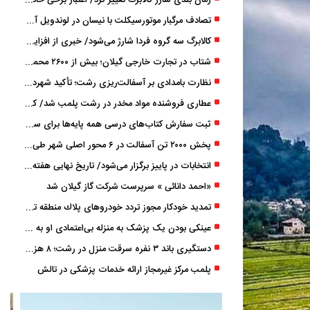
زمان ‌بندی شارژ کالابرگ تغییر کرد/ اعتبار برخی خانوارها ماه بعد واریز می‌شود
تصادف مرگبار موتورسیکلت با نیسان در لوندویل آستارا/ انتقال مصدوم با اورژانس هوایی به رشت
کالابرگ سه گروه فردا شارژ می‌شود/ خبری از افزایش اعتبار نیست
شتاب در تجارت خارجی گیلان؛ بیش از ۲۶۰۰ محموله زیر ذره‌بین استاندارد
نظارت بامدادی بر آسفالت‌ریزی رشت؛ تأکید شهردار و بازرس کل بر کیفیت اجرای پروژه‌ها
عطاری فروشنده مواد مخدر در رشت پلمب شد/ کشف 8 هزار قرص و 50 لیتر شربت توهم ‌زا
ثبت سفارش کتاب‌های درسی همه پایه‌ها برای سال تحصیلی ۱۴۰۶ ۱۴۰۵ فعال شد
پخش ۲۰۰۰ تن آسفالت در ۶ محور اصلی شهر طی یک شب
انتخابات در پاییز برگزار می‌شود/ تاریخ نهایی هفته آینده اعلام می‌شود
«احمد دانائی » سرپرست شرکت گاز گیلان شد
تمدید خودكار مجوز تردد خودروهای پلاك منطقه تا پایان آذر ۱۴۰۵
عینکی‌ بودن یک پزشک به منزله بی‌اعتمادی او به «لیزیک» است؟
دستگیری باند ۳ نفره سرقت منزل در رشت؛ ۸ هزار دلار و ۹۰ گرم طلا کشف شد
پلمب مرکز غیرمجاز ارائه خدمات پزشکی در تالش