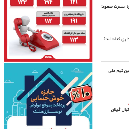
اره حسرت صعود!
اری کدام اند؟
ن تیم ملی
بال گیلان