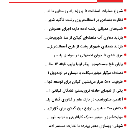
شروع عملیات آسفالت ۵ پروژه راه ‌روستایی با اعتبار ۳۷۰ میلیاردی در گیلان
نظارت بامدادی بر آسفالت‌ریزی رشت؛ تأکید شهردار و بازرس کل بر کیفیت اجرای پروژه‌ها
شب‌های عمرانی رشت ادامه دارد؛ اجرای همزمان آسفالت‌ریزی در پنج منطقه شهری
بازدید معاون آب منطقه‌ای گیلان از سد شهربیجار برای تداوم تأمین آب شرب استان
بازدید بامدادی شهردار رشت از طرح آسفالت‌ریزی گسترده در مناطق پنج‌گانه
غرق شدن ۵ جوان اصفهانی در سواحل رامسر
پایان تلخ جست‌وجو؛ پیکر ایلیا یاپیر، نابغه ۱۲ ساله لاهیجانی پیدا شد
تصادف مرگبار موتورسیکلت با نیسان در لوندویل آستارا/ انتقال مصدوم با اورژانس هوایی به رشت
ظرفیت ۵۰۰ هزار مرزنشین گیلان برای توسعه تجارت فعال می‌شود
یکی از شهدای حادثه تروریستی شادگان گیلانی است/ شهادت «سینا سیاه‌ نژاد» در درگیری با اشرار مسلح
آکادمی منتورشیپ در پارک علم و فناوری گیلان راه‌اندازی شد
پاداش ۳۰۰ میلیونی توزیع برق گیلان برای گزارش ماینرهای غیرمجاز
مهارت‌آموزی موتور محرک کارآفرینی و تولید ثروت است
شوقی: بهسازی معابر پرتردد با نظارت مستمر ادامه دارد