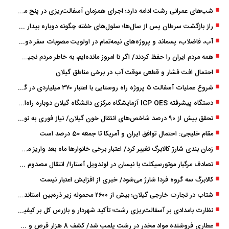
شب‌های عمرانی رشت ادامه دارد؛ اجرای همزمان آسفالت‌ریزی در پنج منطقه شهری
راز بازگشت سرطان پس از سال‌ها؛ سلول‌های خفته چگونه دوباره بیدار می‌شوند؟
آب، فاضلاب، پسماند و پروژه‌های نیمه‌تمام در اولویت مصوبات سفر دولت
همه مردم ایران را حفظ کردند/ اگر تا امروز مانده‌ایم، به ‌خاطر مردم نجیب ایران بوده است
احتمال افت فشار و قطعی موقت آب در برخی مناطق گیلان
شروع عملیات آسفالت ۵ پروژه راه ‌روستایی با اعتبار ۳۷۰ میلیاردی در گیلان
دستگاه پیشرفته ICP OES آزمایشگاه مرکزی دانشگاه گیلان دوباره راه‌اندازی شد
تحقق بیش از ۹۰ درصد شاخص‌های انتقال خون گیلان/ نیاز فوری به نوسازی تجهیزات آزمایشگاهی
مقام خلیجی: احتمال توافق ایران و آمریکا تا جمعه 50 درصد است
زمان ‌بندی شارژ کالابرگ تغییر کرد/ اعتبار برخی خانوارها ماه بعد واریز می‌شود
تصادف مرگبار موتورسیکلت با نیسان در لوندویل آستارا/ انتقال مصدوم با اورژانس هوایی به رشت
کالابرگ سه گروه فردا شارژ می‌شود/ خبری از افزایش اعتبار نیست
شتاب در تجارت خارجی گیلان؛ بیش از ۲۶۰۰ محموله زیر ذره‌بین استاندارد
نظارت بامدادی بر آسفالت‌ریزی رشت؛ تأکید شهردار و بازرس کل بر کیفیت اجرای پروژه‌ها
عطاری فروشنده مواد مخدر در رشت پلمب شد/ کشف 8 هزار قرص و 50 لیتر شربت توهم ‌زا