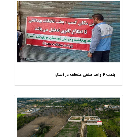
پلمب ۴ واحد صنفی متخلف در آستارا