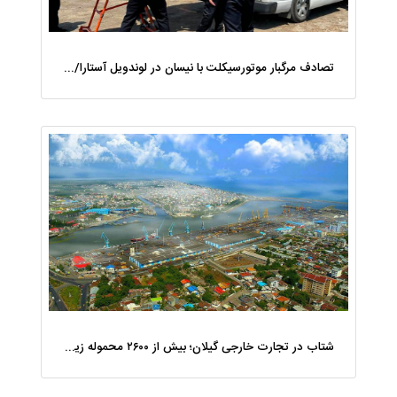
تصادف مرگبار موتورسیکلت با نیسان در لوندویل آستارا/ انتقال مصدوم با اورژانس هوایی به رشت
شتاب در تجارت خارجی گیلان؛ بیش از ۲۶۰۰ محموله زیر ذره‌بین استاندارد