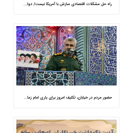
راه حل مشکلات اقتصادی سازش با آمریکا نیست/ دولت مانع زیان شالیکاران شود
حضور مردم در خیابان، تکلیف امروز برای یاری امام زمان (عج) است