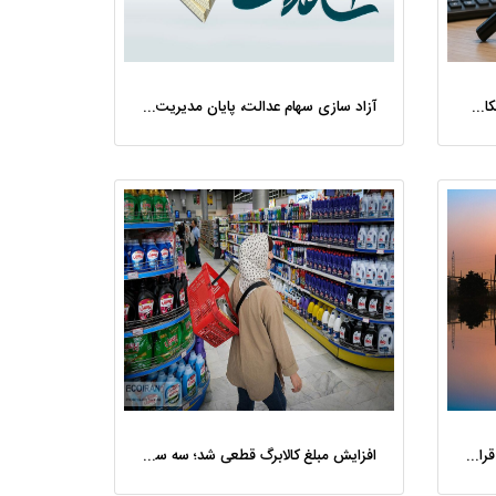
ماجرای شناسایی تقلب مالیاتی پزشکان با هوش مصنوعی چه بود؟
آزاد سازی سهام عدالت، پایان مدیریت غیرشفاف است/ مردم فقط تماشاگر دارایی خود هستند
ثبت کاهش 1520 مگاواتی برق با «قرار همدلی» مردم
افزایش مبلغ کالابرگ قطعی شد؛ سه سناریو برای واریزی جدید