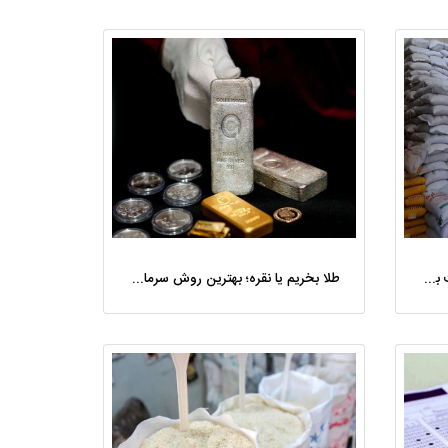
توقف اجرای بخشنامه تعیین اصالت برنج؛ ترخیص واردات به روال گذشته بازگشت
طلا بخریم یا نقره؛ بهترین روش سرمایه‌گذاری در ایران کدام است؟