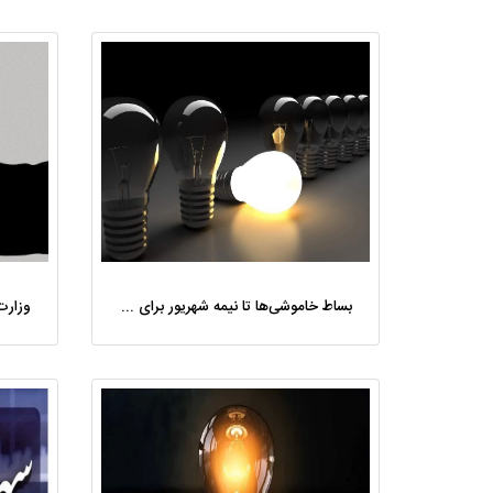
بساط خاموشی‌ها تا نیمه شهریور برای همیشه جمع می‌شود/ معافیت ۴ استان جنوبی از قطعی برق