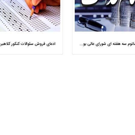
اولتیماتوم سه هفته ای شورای عالی بورس به شرکتهای استانی سهام عدالت