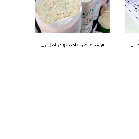
ادعای فروش سئوالات کنکور کلاهبرداری است/ هیچ موردی از فروش سئوالات ثبت نشد
لغو ممنوعیت واردات برنج در فصل برداشت؛ خبر بد برای کشاورزان شمالی