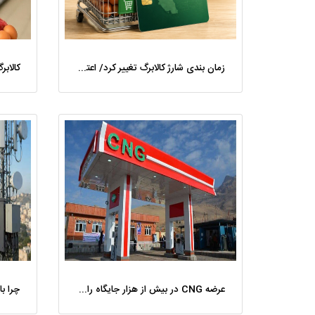
زمان ‌بندی شارژ کالابرگ تغییر کرد/ اعتبار برخی خانوارها ماه بعد واریز می‌شود
عرضه CNG در بیش از هزار جایگاه رایگان شد/ خودروهای دوگانه ‌سوز گاز بزنند