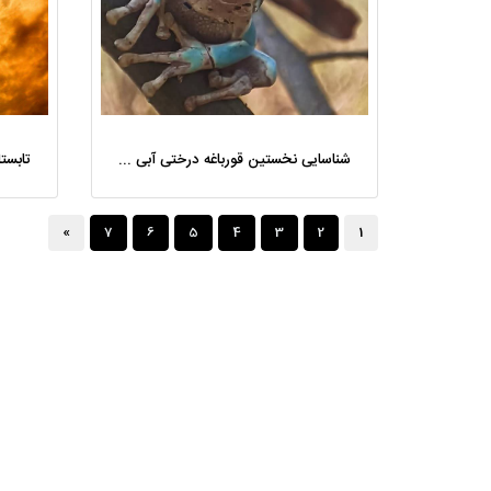
شناسایی نخستین قورباغه درختی آبی ‌رنگ ایران در جنگل‌های هیرکانی گیلان