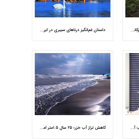
یک دهه پس از «طرح تنفس»، هیرکانی کجای مسیر حفاظت است؟
داستان غم‌انگیز درناهای سیبری در ایران/ آخرین درنای مهاجر هم تلف شد
کشف محموله ۴۰ میلیارد ریالی چوب‌ آلات قاچاق در تالش
کاهش تراز آب خزر؛ ۲۵ سال ۱.۵متر اما ۵ سال اخیر ۱ متر/ بیشترین عقب نشینی در شرق