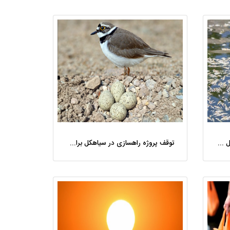
ماجرای مرگ ماهیان رودخانه تموشل لاهیجان چیست؟ / پای سموم کشاورزی در میان است؟
توقف پروژه راهسازی در سیاهکل برای حفاظت از پرنده «سلیم طوقی کوچک»