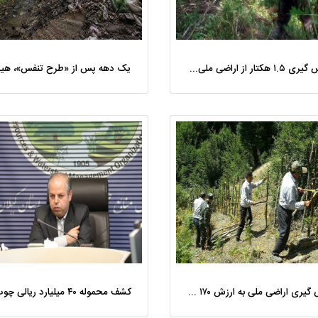
باز پس گیری ۱.۵ هکتار از اراضی ملی در لنگرود
بازپس‌ گیری اراضی ملی به ارزش ۱۷۰ میلیارد ریال در تالش و رضوانشهر