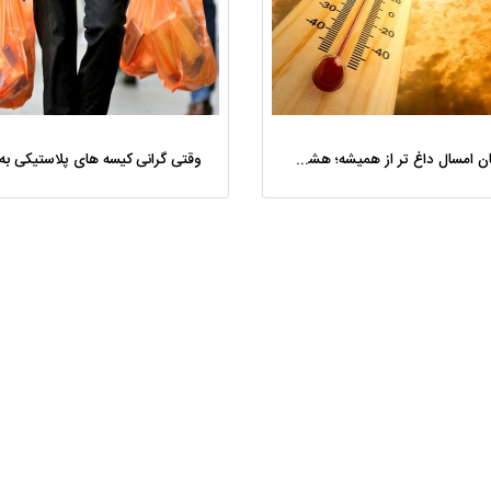
تابستان امسال داغ‌ تر از همیشه؛ هشدار هواشناسی نسبت به امواج گرمایی شدید