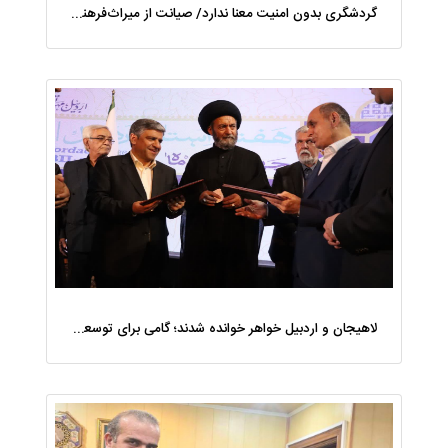
گردشگری بدون امنیت معنا ندارد/ صیانت از میراث‌فرهنگی مسئولیتی همگانی است
لاهیجان و اردبیل خواهر خوانده شدند؛ گامی برای توسعه دیپلماسی فرهنگی