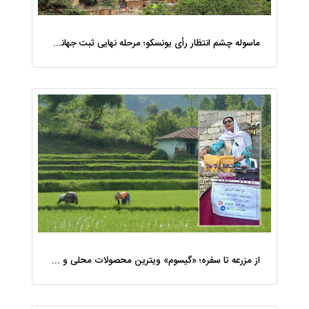
ماسوله چشم ‌انتظار رأی یونسکو؛ مرحله نهایی ثبت جهانی آغاز شد
از مزرعه تا سفره؛ «گیسوم» ویترین محصولات محلی و غذای سالم