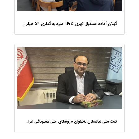
گیلان آماده استقبال نوروز ۱۴۰۵؛ سرمایه‌ گذاری ۵۲ هزار میلیارد ریالی برای ۲۴۵ پروژه اقامتی
ثبت ملی لیالستان به‌عنوان «روستای ملی بامبوبافی ایران»، احیای یک میراث ‌فرهنگی است