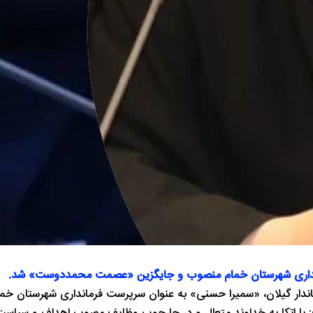
رمانداری شهرستان خمام منصوب و جایگزین «عصمت محمددوست» شد.
ندار گیلان، «سمیرا حسنی» به عنوان سرپرست فرمانداری شهرستان