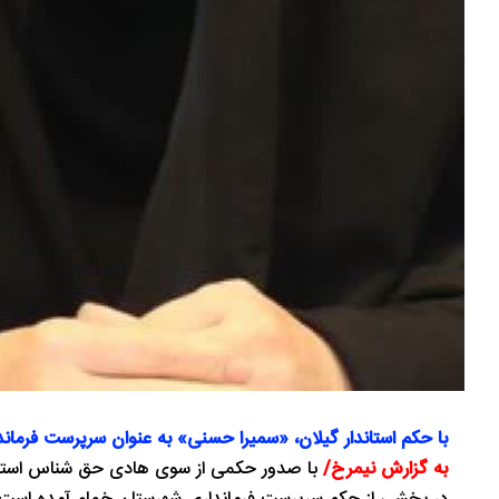
با حکم استاندار گیلان، «سمیرا حسنی» به عنوان سرپرست ف
به گزارش نیمرخ/
با صدور حکمی از سوی هادی حق‌ شناس استا