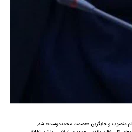
 خمام منصوب و جایگزین «عصمت محمددوست» شد.