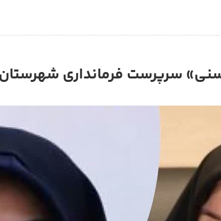
نی» سرپرست فرمانداری شهرستان